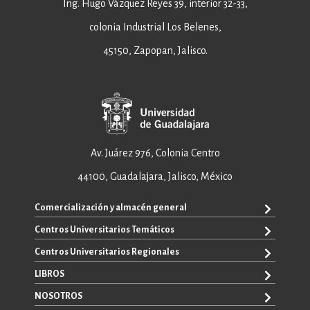
Ing. Hugo Vázquez Reyes 39, interior 32-33,
colonia Industrial Los Belenes,
45150, Zapopan, Jalisco.
Av. Juárez 976, Colonia Centro
44100, Guadalajara, Jalisco, México
Comercialización y almacén general
Centros Universitarios Temáticos
+52 33 3640 6326
+52 33 3640 4595
Centros Universitarios Regionales
CUAAD
contacto@editorial.udg.mx
CUCEA
LIBROS
CUALTOS
ventas@editorial.udg.mx
CUCS
CUCHAPALA
NOSOTROS
WhatsApp: +52 33 1433 6869
TODOS LOS LIBROS
CUCBA