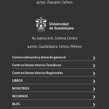
45150, Zapopan, Jalisco.
Av. Juárez 976, Colonia Centro
44100, Guadalajara, Jalisco, México
Comercialización y almacén general
Centros Universitarios Temáticos
+52 33 3640 6326
+52 33 3640 4595
Centros Universitarios Regionales
CUAAD
contacto@editorial.udg.mx
CUCEA
LIBROS
CUALTOS
ventas@editorial.udg.mx
CUCS
CUCHAPALA
NOSOTROS
WhatsApp: +52 33 1433 6869
TODOS LOS LIBROS
CUCBA
CUCIÉNEGA
E-BOOKS
RECURSOS
CUCEI
SOBRE NOSOTROS
CUCOSTA
LIBROS DE TEXTO
CUCSH
CONTACTO
BLOG
CUCSUR
PROMOCIONALES
CATÁLOGOS