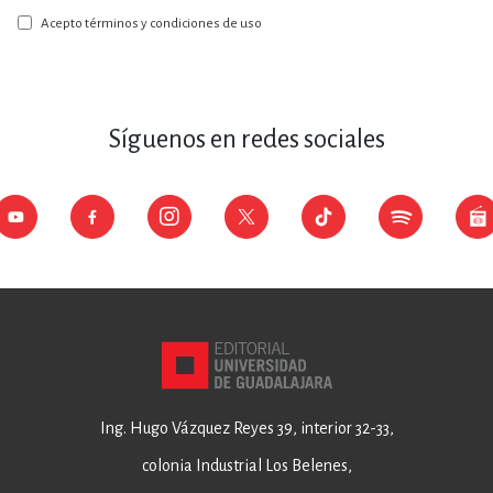
boletín:
Acepto términos y condiciones de uso
Síguenos en redes sociales
Ing. Hugo Vázquez Reyes 39, interior 32-33,
colonia Industrial Los Belenes,