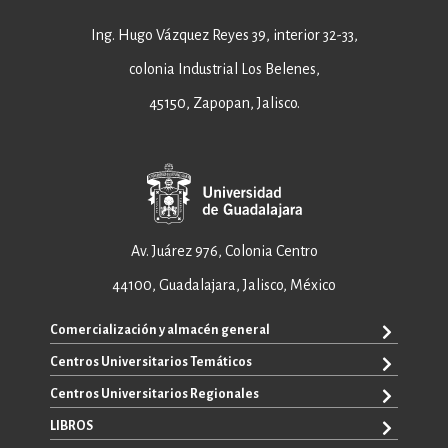
Ing. Hugo Vázquez Reyes 39, interior 32-33,
colonia Industrial Los Belenes,
45150, Zapopan, Jalisco.
Av. Juárez 976, Colonia Centro
44100, Guadalajara, Jalisco, México
Comercialización y almacén general
Centros Universitarios Temáticos
+52 33 3640 6326
+52 33 3640 4595
Centros Universitarios Regionales
CUAAD
contacto@editorial.udg.mx
CUCEA
LIBROS
CUALTOS
ventas@editorial.udg.mx
CUCS