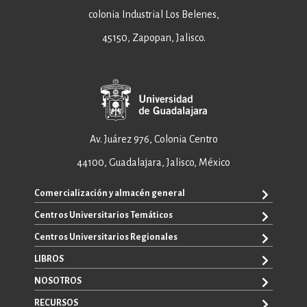
colonia Industrial Los Belenes,
45150, Zapopan, Jalisco.
Av. Juárez 976, Colonia Centro
44100, Guadalajara, Jalisco, México
Comercialización y almacén general
Centros Universitarios Temáticos
+52 33 3640 6326
+52 33 3640 4595
Centros Universitarios Regionales
CUAAD
contacto@editorial.udg.mx
CUCEA
LIBROS
CUALTOS
ventas@editorial.udg.mx
CUCS
CUCHAPALA
NOSOTROS
WhatsApp: +52 33 1433 6869
TODOS LOS LIBROS
CUCBA
CUCIÉNEGA
E-BOOKS
RECURSOS
CUCEI
SOBRE NOSOTROS