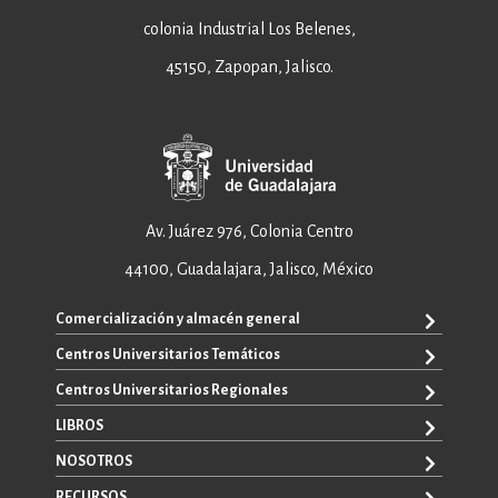
colonia Industrial Los Belenes,
45150, Zapopan, Jalisco.
Av. Juárez 976, Colonia Centro
44100, Guadalajara, Jalisco, México
Comercialización y almacén general
Centros Universitarios Temáticos
+52 33 3640 6326
+52 33 3640 4595
Centros Universitarios Regionales
CUAAD
contacto@editorial.udg.mx
CUCEA
LIBROS
CUALTOS
ventas@editorial.udg.mx
CUCS
CUCHAPALA
NOSOTROS
WhatsApp: +52 33 1433 6869
TODOS LOS LIBROS
CUCBA
CUCIÉNEGA
E-BOOKS
RECURSOS