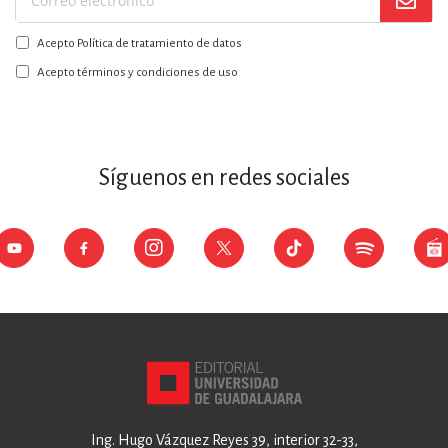
Suscríbase
a
Acepto Política de tratamiento de datos
nuestro
boletín:
Acepto términos y condiciones de uso
Síguenos en redes sociales
Ing. Hugo Vázquez Reyes 39, interior 32-33,