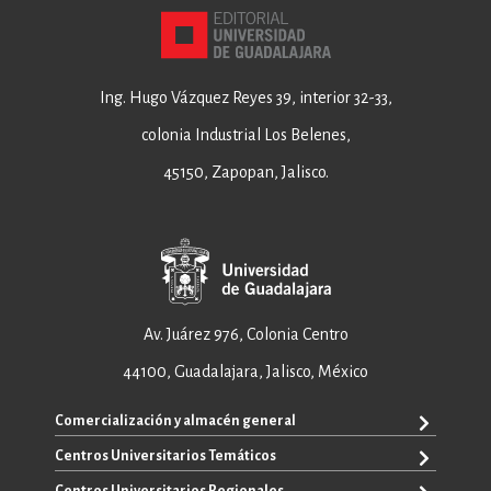
Ing. Hugo Vázquez Reyes 39, interior 32-33,
colonia Industrial Los Belenes,
45150, Zapopan, Jalisco.
Av. Juárez 976, Colonia Centro
44100, Guadalajara, Jalisco, México
Comercialización y almacén general
Centros Universitarios Temáticos
+52 33 3640 6326
+52 33 3640 4595