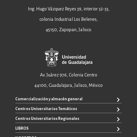
Ing. Hugo Vázquez Reyes 39, interior 32-33,
colonia Industrial Los Belenes,
45150, Zapopan, Jalisco.
Av. Juárez 976, Colonia Centro
44100, Guadalajara, Jalisco, México
Comercialización y almacén general
Centros Universitarios Temáticos
+52 33 3640 6326
+52 33 3640 4595
Centros Universitarios Regionales
CUAAD
contacto@editorial.udg.mx
CUCEA
LIBROS
CUALTOS
ventas@editorial.udg.mx
CUCS