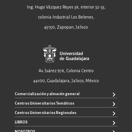
Ing. Hugo Vázquez Reyes 39, interior 32-33,
colonia Industrial Los Belenes,
45150, Zapopan, Jalisco.
Av. Juárez 976, Colonia Centro
44100, Guadalajara, Jalisco, México
Comercialización y almacén general
Centros Universitarios Temáticos
+52 33 3640 6326
+52 33 3640 4595
Centros Universitarios Regionales
CUAAD
contacto@editorial.udg.mx
CUCEA
LIBROS
CUALTOS
ventas@editorial.udg.mx
CUCS
CUCHAPALA
NOSOTROS