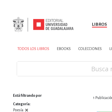
LIBROS
SOBRE NOSOTROS
TODOS LOS LIBROS
HISTORIA
EBOOKS
VINCULA
LIBRO
ARTES
BIO
TODOS LOS LIBROS
EBOOKS
COLECCIONES
L
CIENCIAS DE LA TI
Buscar
Está filtrando por
1
Publicació
CONSULTA, IN
Categoría
Poesía