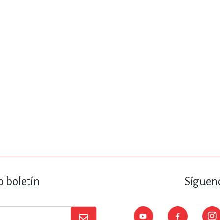
ENCIAS
MEDICINA, ENFERM
ICA, LIBROS DE CÓMICS, DIBU
 RELACIONES Y DESARROLLO P
SOCIEDAD Y CIENCIAS SOCIALE
OLOGÍA, INGENIERÍA, AGRICU
o boletín
Sígueno