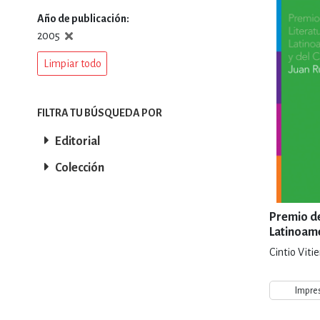
Año de publicación
DEPORTES Y ACT
2005
Limpiar todo
ECONO
FILTRA TU BÚSQUEDA POR
Editorial
ESTILOS DE VIDA
Colección
FILOSOFÍA
Premio de
Latinoame
Caribe Ju
Cintio Viti
INFANTILES, JUVE
Impre