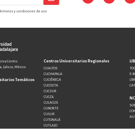
érminos y condiciones de uso
Centros Universitarios Regionales
LI
lonia Centro
, Jalisco, México
CUALTOS
TOD
CUCHAPALA
E-
sitarios Temáticos
CUCIÉNEGA
LIB
CUCOSTA
CA
CUCSUR
CUGDL
N
CULAGOS
SO
CUNORTE
CO
CUSUR
AU
CUTONALÁ
CUTLAJO
CUTLAQUE