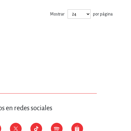
ERÍA, VETERINARIA
Mostrar
por página
JOS ANIMADOS
ERSONAL
S
LTURA
s en redes sociales