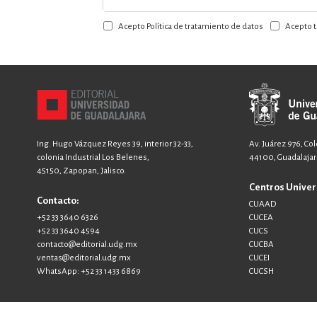
a
Acepto Política de tratamiento de datos
Acepto t
nuestro
boletín:
Ing. Hugo Vázquez Reyes 39, interior 32-33,
Av. Juárez 976, Co
colonia Industrial Los Belenes,
44100, Guadalajara
45150, Zapopan, Jalisco.
Centros Univer
Contacto:
CUAAD
+52 33 3640 6326
CUCEA
+52 33 3640 4594
CUCS
contacto@editorial.udg.mx
CUCBA
ventas@editorial.udg.mx
CUCEI
WhatsApp: +52 33 1433 6869
CUCSH