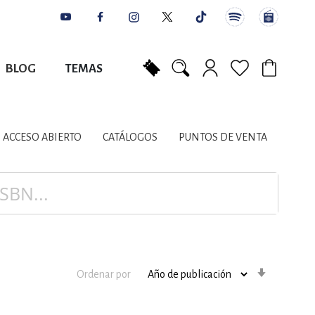
BLOG
TEMAS
Mi carrito
NES
AUTORES
CATÁLOGOS
COLABORADORES
PUNTOS DE VENTA
CONTACTO
IOS LITERARIOS
ACCESO ABIERTO
CATÁLOGOS
PUNTOS DE VENTA
NTE, PLANIFICACIÓN
A
Orden
Ordenar por
ascenden
DISCIPLINARES