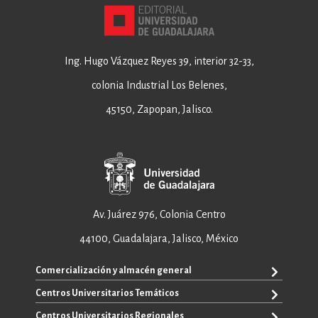
Ing. Hugo Vázquez Reyes 39, interior 32-33,
colonia Industrial Los Belenes,
45150, Zapopan, Jalisco.
Av. Juárez 976, Colonia Centro
44100, Guadalajara, Jalisco, México
Comercialización y almacén general
Centros Universitarios Temáticos
+52 33 3640 6326
+52 33 3640 4595
Centros Universitarios Regionales