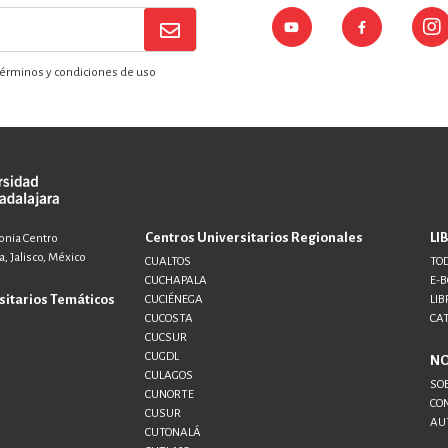
érminos y condiciones de uso
Centros Universitarios Regionales
LI
lonia Centro
, Jalisco, México
CUALTOS
TOD
CUCHAPALA
E-
sitarios Temáticos
CUCIÉNEGA
LIB
CUCOSTA
CA
CUCSUR
CUGDL
N
CULAGOS
SO
CUNORTE
CO
CUSUR
AU
CUTONALÁ