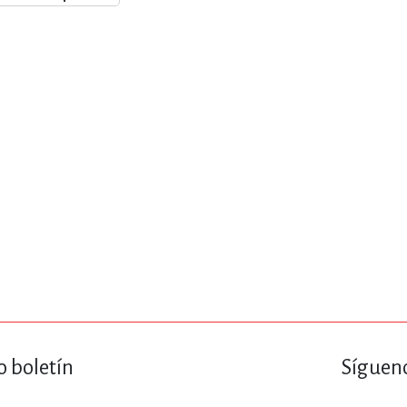
ENCIAS
MEDICINA, ENFERM
ICA, LIBROS DE CÓMICS, DIBU
 RELACIONES Y DESARROLLO P
SOCIEDAD Y CIENCIAS SOCIALE
OLOGÍA, INGENIERÍA, AGRICU
o boletín
Sígueno