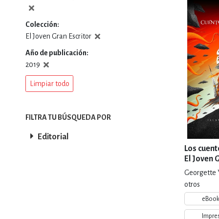
DEPORTES Y ACT
Colección
El Joven Gran Escritor
Año de publicación
ECONO
2019
Limpiar todo
ESTILOS DE VIDA
FILTRA TU BÚSQUEDA POR
Editorial
FILOSOFÍA
Los cuent
El Joven 
Georgette 
INFANTILES, JUVE
otros
eBoo
Impre