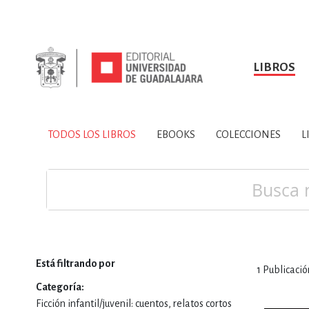
LIBROS
SOBRE NOSOTROS
TODOS LOS LIBROS
HISTORIA
EBOOKS
VINCULA
LIBRO
ARTES
BIO
TODOS LOS LIBROS
EBOOKS
COLECCIONES
L
CIENCIAS DE LA TI
Buscar
Está filtrando por
1
Publicació
CONSULTA, IN
Categoría
Ficción infantil/juvenil: cuentos, relatos cortos