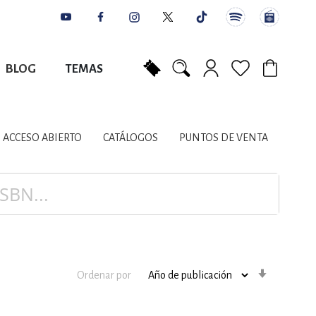
BLOG
TEMAS
Mi carrito
NES
AUTORES
CATÁLOGOS
COLABORADORES
PUNTOS DE VENTA
CONTACTO
IOS LITERARIOS
ACCESO ABIERTO
CATÁLOGOS
PUNTOS DE VENTA
NTE, PLANIFICACIÓN
A
Orden
Ordenar por
ascenden
DISCIPLINARES