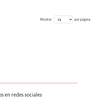
ERÍA, VETERINARIA
Mostrar
por página
JOS ANIMADOS
ERSONAL
S
LTURA
s en redes sociales