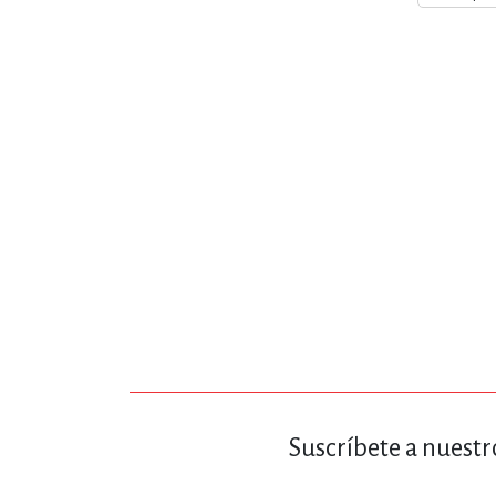
MATEMÁTICAS Y CI
NOVELA GRÁF
SALUD,
TECN
Suscríbete a nuestr