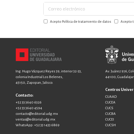
Suscríbase
a
Acepto Política de tratamiento de datos
Acepto t
nuestro
boletín:
Ing. Hugo Vázquez Reyes 39, interior 32-33,
Av. Juárez 976, Co
colonia Industrial Los Belenes,
44100, Guadalajara
45150, Zapopan, Jalisco.
Centros Univer
Contacto:
CUAAD
+52 33 3640 6326
CUCEA
+52 33 3640 4594
CUCS
contacto@editorial.udg.mx
CUCBA
ventas@editorial.udg.mx
CUCEI
WhatsApp: +52 33 1433 6869
CUCSH