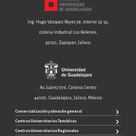
Ing. Hugo Vázquez Reyes 39, interior 32-33,
colonia Industrial Los Belenes,
45150, Zapopan, Jalisco.
Av. Juárez 976, Colonia Centro
44100, Guadalajara, Jalisco, México
Comercialización y almacén general
Centros Universitarios Temáticos
+52 33 3640 6326
+52 33 3640 4595
Centros Universitarios Regionales
CUAAD