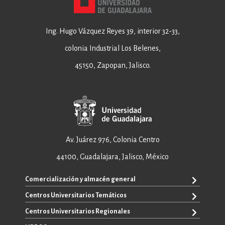
Ing. Hugo Vázquez Reyes 39, interior 32-33,
colonia Industrial Los Belenes,
45150, Zapopan, Jalisco.
Av. Juárez 976, Colonia Centro
44100, Guadalajara, Jalisco, México
Comercialización y almacén general
Centros Universitarios Temáticos
+52 33 3640 6326
+52 33 3640 4595
Centros Universitarios Regionales
CUAAD
contacto@editorial.udg.mx