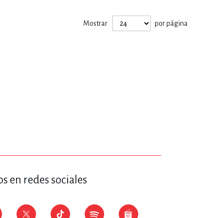
ERÍA, VETERINARIA
Mostrar
por página
JOS ANIMADOS
ERSONAL
S
LTURA
s en redes sociales