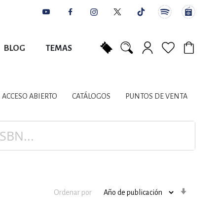
BLOG
TEMAS
Mi carrito
NES
AUTORES
CATÁLOGOS
COLABORADORES
PUNTOS DE VENTA
CONTACTO
IOS LITERARIOS
ACCESO ABIERTO
CATÁLOGOS
PUNTOS DE VENTA
NTE, PLANIFICACIÓN
A
Orden
Ordenar por
ascenden
DISCIPLINARES