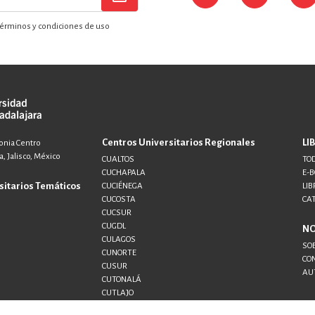
érminos y condiciones de uso
Centros Universitarios Regionales
LI
lonia Centro
, Jalisco, México
CUALTOS
TOD
CUCHAPALA
E-
sitarios Temáticos
CUCIÉNEGA
LIB
CUCOSTA
CA
CUCSUR
CUGDL
N
CULAGOS
SO
CUNORTE
CO
CUSUR
AU
CUTONALÁ
CUTLAJO
CUTLAQUE