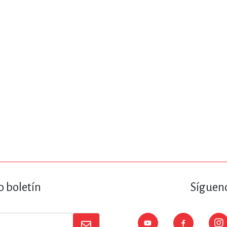
ENCIAS
MEDICINA, ENFERM
ICA, LIBROS DE CÓMICS, DIBU
 RELACIONES Y DESARROLLO P
SOCIEDAD Y CIENCIAS SOCIALE
OLOGÍA, INGENIERÍA, AGRICU
o boletín
Sígueno