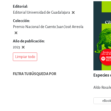
Editorial
DEPORTES Y ACT
Editorial Universidad de Guadalajara
Colección
Premio Nacional de Cuento Juan José Arreola
ECONO
Año de publicación
2023
ESTILOS DE VIDA
Limpiar todo
FILOSOFÍA
FILTRA TU BÚSQUEDA POR
Especies 
Aldo Rosal
INFANTILES, JUVE
eBoo