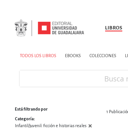
LIBROS
SOBRE NOSOTROS
TODOS LOS LIBROS
HISTORIA
EBOOKS
VINCULA
LIBRO
ARTES
BIO
TODOS LOS LIBROS
EBOOKS
COLECCIONES
L
CIENCIAS DE LA TI
Buscar
Está filtrando por
1
Publicació
CONSULTA, IN
Categoría
Infantil/juvenil: ficción e historias reales