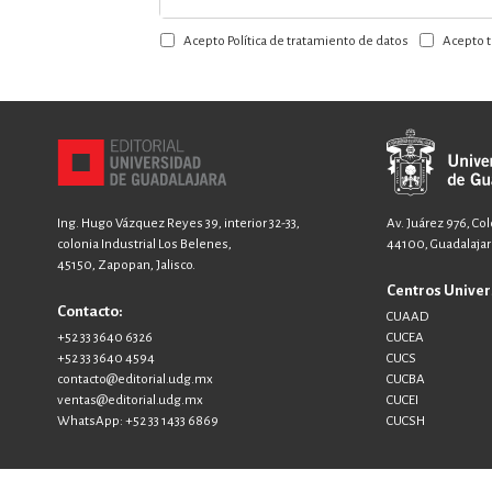
a
Acepto Política de tratamiento de datos
Acepto t
nuestro
boletín:
Ing. Hugo Vázquez Reyes 39, interior 32-33,
Av. Juárez 976, Co
colonia Industrial Los Belenes,
44100, Guadalajara
45150, Zapopan, Jalisco.
Centros Univer
Contacto:
CUAAD
+52 33 3640 6326
CUCEA
+52 33 3640 4594
CUCS
contacto@editorial.udg.mx
CUCBA
ventas@editorial.udg.mx
CUCEI
WhatsApp: +52 33 1433 6869
CUCSH