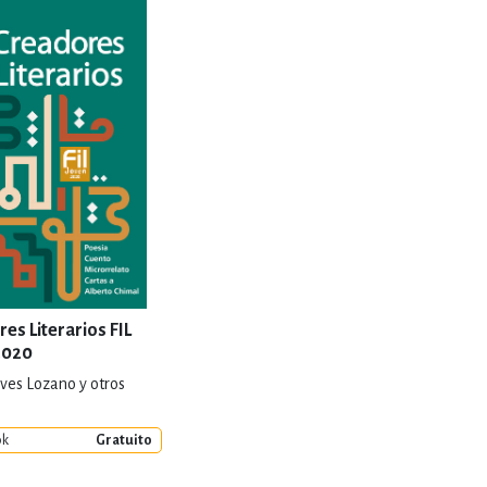
RE
DERECHO
ESTIÓN
 Y TEMAS AFINES
RQUEOLOGÍA
es Literarios FIL
2020
ves Lozano y otros
JE Y LINGÜÍSTICA
ok
Gratuito