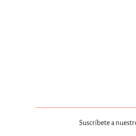
MATEMÁTICAS Y CI
NOVELA GRÁF
SALUD,
TECN
Suscríbete a nuestr