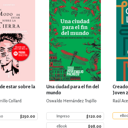
IVIDADES DE OCIO AL AIRE LIB
MÍA, FINANZAS, EMPRESA Y G
, AFICIONES Y OCIO
FICCIÓN
 Y RELIGIÓN
HISTORIA Y A
e estar sobre la
Una ciudad para el fin del
Creador
mundo
Joven 
rillo Collard
Oswaldo Hernández Trujillo
Raúl Ace
NILES Y DIDÁCTICOS
LENGUA
eBo
$250.00
$120.00
so
Impreso
$98.00
eBook