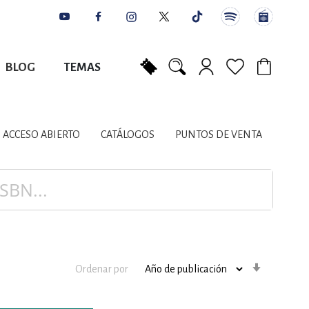
BLOG
TEMAS
Mi carrito
NES
AUTORES
CATÁLOGOS
COLABORADORES
PUNTOS DE VENTA
CONTACTO
IOS LITERARIOS
ACCESO ABIERTO
CATÁLOGOS
PUNTOS DE VENTA
NTE, PLANIFICACIÓN
A
Orden
Ordenar por
ascenden
DISCIPLINARES