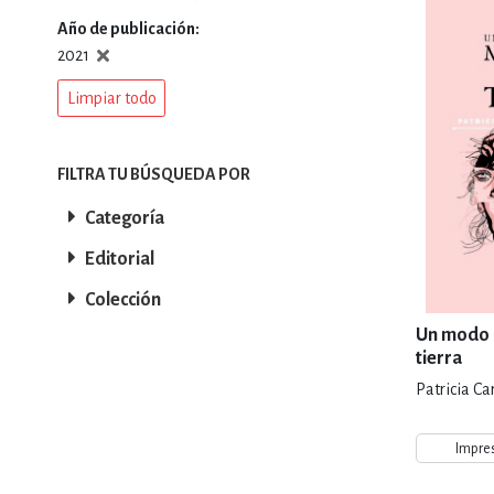
Año de publicación
DEPORTES Y ACT
2021
Limpiar todo
ECONO
FILTRA TU BÚSQUEDA POR
Categoría
ESTILOS DE VIDA
Editorial
Colección
FILOSOFÍA
Un modo d
tierra
Patricia Car
INFANTILES, JUVE
Impre