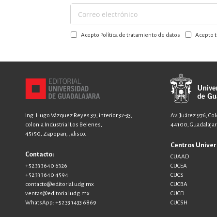
Suscríbase
a
Acepto Política de tratamiento de datos
Acepto t
nuestro
boletín:
Ing. Hugo Vázquez Reyes 39, interior 32-33,
Av. Juárez 976, Co
colonia Industrial Los Belenes,
44100, Guadalajara
45150, Zapopan, Jalisco.
Centros Univer
Contacto:
CUAAD
+52 33 3640 6326
CUCEA
+52 33 3640 4594
CUCS
contacto@editorial.udg.mx
CUCBA
ventas@editorial.udg.mx
CUCEI
WhatsApp: +52 33 1433 6869
CUCSH