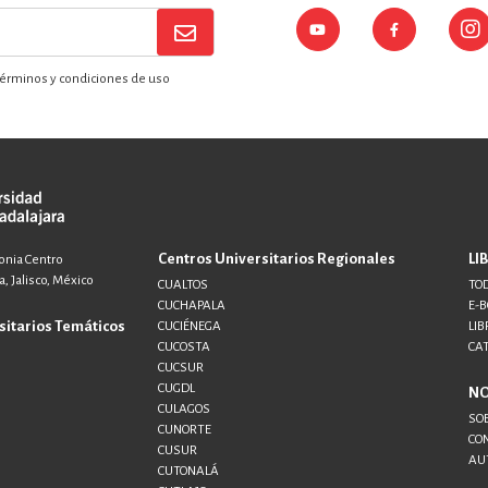
érminos y condiciones de uso
Centros Universitarios Regionales
LI
lonia Centro
, Jalisco, México
CUALTOS
TOD
CUCHAPALA
E-
sitarios Temáticos
CUCIÉNEGA
LIB
CUCOSTA
CA
CUCSUR
CUGDL
N
CULAGOS
SO
CUNORTE
CO
CUSUR
AU
CUTONALÁ