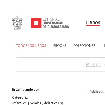
LIBROS
SOBRE NOSOTROS
TODOS LOS LIBROS
HISTORIA
EBOOKS
VINCULA
LIBRO
ARTES
BIO
TODOS LOS LIBROS
EBOOKS
COLECCIONES
L
CIENCIAS DE LA TI
Buscar
Está filtrando por
3
Publicacio
CONSULTA, IN
Categoría
Infantiles, juveniles y didácticos