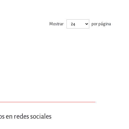
ERÍA, VETERINARIA
Mostrar
por página
JOS ANIMADOS
ERSONAL
S
LTURA
s en redes sociales