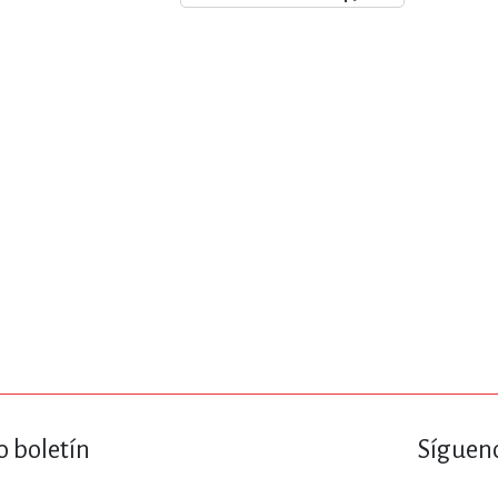
ENCIAS
MEDICINA, ENFERM
ICA, LIBROS DE CÓMICS, DIBU
 RELACIONES Y DESARROLLO P
SOCIEDAD Y CIENCIAS SOCIALE
OLOGÍA, INGENIERÍA, AGRICU
o boletín
Sígueno