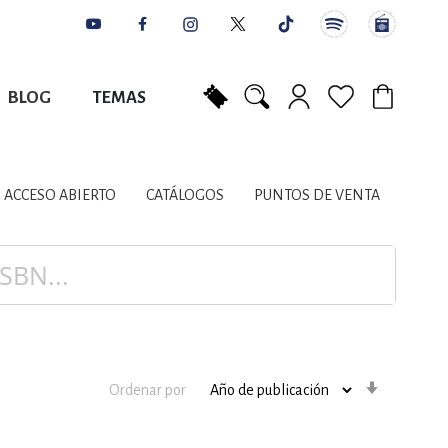
BLOG
TEMAS
Mi carrito
NES
AUTORES
CATÁLOGOS
COLABORADORES
PUNTOS DE VENTA
CONTACTO
IOS LITERARIOS
ACCESO ABIERTO
CATÁLOGOS
PUNTOS DE VENTA
NTE, PLANIFICACIÓN
A
Orden
Ordenar por
ascenden
DISCIPLINARES