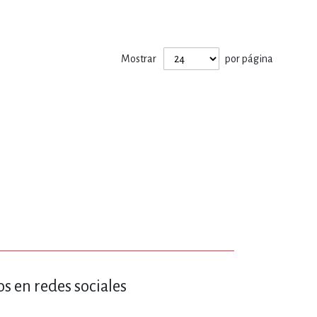
ERÍA, VETERINARIA
Mostrar
por página
JOS ANIMADOS
ERSONAL
S
LTURA
s en redes sociales