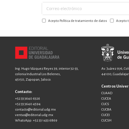
Suscríbase
a
Acepto Política de tratamiento de datos
Acepto t
nuestro
boletín:
Ing. Hugo Vázquez Reyes 39, interior 32-33,
Av. Juárez 976, Co
colonia Industrial Los Belenes,
44100, Guadalajara
45150, Zapopan, Jalisco.
Centros Univer
Contacto:
CUAAD
+52 33 3640 6326
CUCEA
+52 33 3640 4594
CUCS
contacto@editorial.udg.mx
CUCBA
ventas@editorial.udg.mx
CUCEI
WhatsApp: +52 33 1433 6869
CUCSH