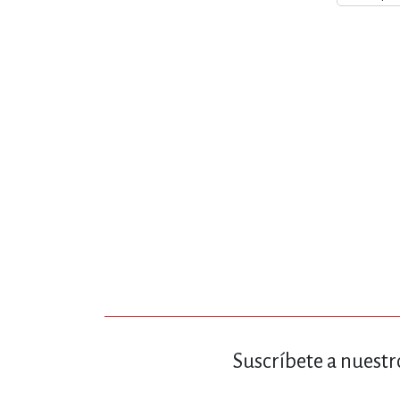
MATEMÁTICAS Y CI
NOVELA GRÁF
SALUD,
TECN
Suscríbete a nuestr