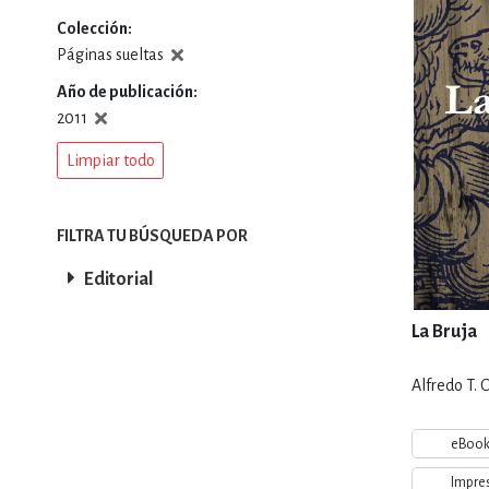
Colección
DEPORTES Y ACT
Páginas sueltas
Año de publicación
2011
ECONO
Limpiar todo
ESTILOS DE VIDA
FILTRA TU BÚSQUEDA POR
Editorial
FILOSOFÍA
La Bruja
Alfredo T.
INFANTILES, JUVE
eBoo
Impre