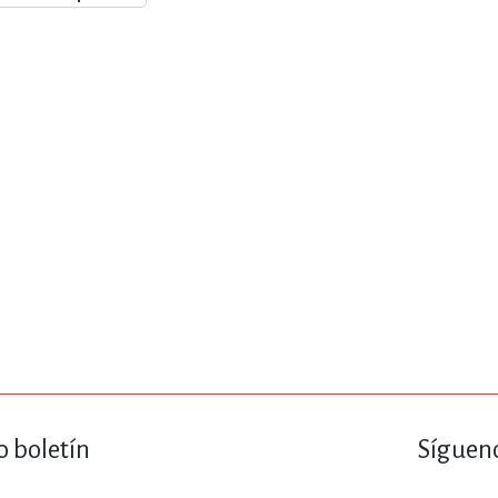
ENCIAS
MEDICINA, ENFERM
ICA, LIBROS DE CÓMICS, DIBU
 RELACIONES Y DESARROLLO P
SOCIEDAD Y CIENCIAS SOCIALE
OLOGÍA, INGENIERÍA, AGRICU
o boletín
Sígueno