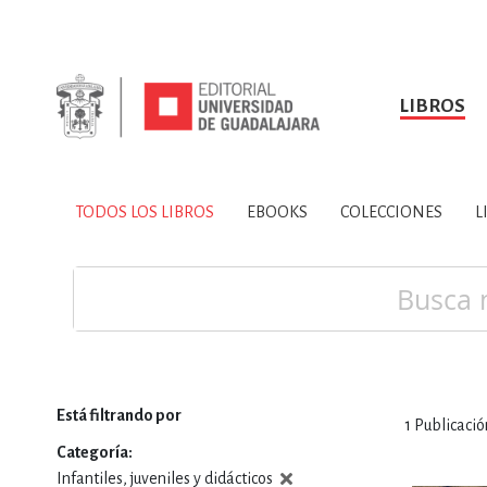
LIBROS
SOBRE NOSOTROS
TODOS LOS LIBROS
HISTORIA
EBOOKS
VINCULA
LIBRO
ARTES
BIO
TODOS LOS LIBROS
EBOOKS
COLECCIONES
L
CIENCIAS DE LA TI
Buscar
Está filtrando por
1
Publicació
CONSULTA, IN
Categoría
Infantiles, juveniles y didácticos