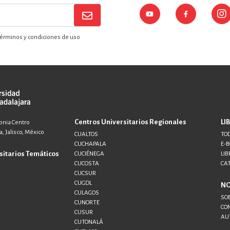
érminos y condiciones de uso
Centros Universitarios Regionales
LI
lonia Centro
, Jalisco, México
CUALTOS
TOD
CUCHAPALA
E-
sitarios Temáticos
CUCIÉNEGA
LIB
CUCOSTA
CA
CUCSUR
CUGDL
N
CULAGOS
SO
CUNORTE
CO
CUSUR
AU
CUTONALÁ