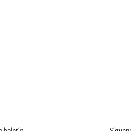
IVIDADES DE OCIO AL AIRE LIB
MÍA, FINANZAS, EMPRESA Y G
, AFICIONES Y OCIO
FICCIÓN
 Y RELIGIÓN
HISTORIA Y A
NILES Y DIDÁCTICOS
LENGUA
o boletín
Sígueno