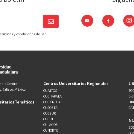
ENCIAS
MEDICINA, ENFERM
ICA, LIBROS DE CÓMICS, DIBU
érminos y condiciones de uso
 RELACIONES Y DESARROLLO P
SOCIEDAD Y CIENCIAS SOCIALE
Centros Universitarios Regionales
LI
lonia Centro
, Jalisco, México
CUALTOS
TOD
CUCHAPALA
E-
OLOGÍA, INGENIERÍA, AGRICU
sitarios Temáticos
CUCIÉNEGA
LIB
CUCOSTA
CA
CUCSUR
CUGDL
N
CULAGOS
SO
CUNORTE
CO