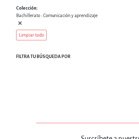
Colección
DEPORTES Y ACT
Bachillerato : Comunicación y aprendizaje
Limpiar todo
ECONO
FILTRA TU BÚSQUEDA POR
ESTILOS DE VIDA
FILOSOFÍA
INFANTILES, JUVE
Suscríbete a nuestr