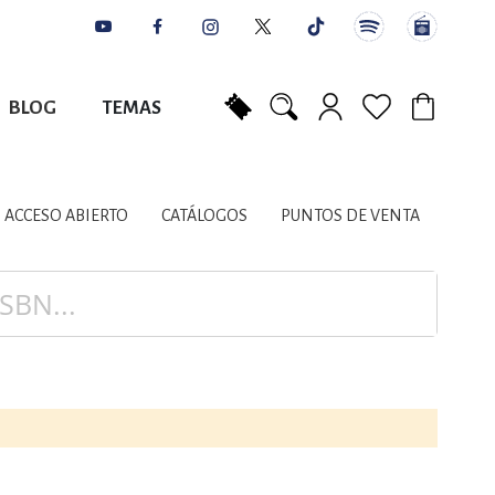
BLOG
TEMAS
Mi carrito
NES
AUTORES
CATÁLOGOS
COLABORADORES
PUNTOS DE VENTA
CONTACTO
IOS LITERARIOS
ACCESO ABIERTO
CATÁLOGOS
PUNTOS DE VENTA
NTE, PLANIFICACIÓN
A
DISCIPLINARES