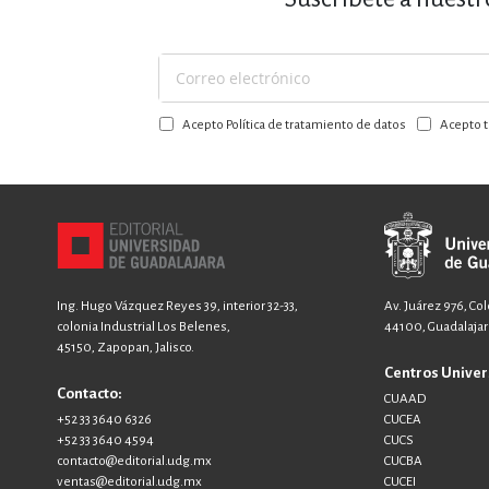
MATEMÁTICAS Y CI
Suscríbase
NOVELA GRÁF
a
Acepto Política de tratamiento de datos
Acepto t
nuestro
boletín:
SALUD,
Ing. Hugo Vázquez Reyes 39, interior 32-33,
Av. Juárez 976, Co
colonia Industrial Los Belenes,
44100, Guadalajara
45150, Zapopan, Jalisco.
TECN
Centros Univer
Contacto:
CUAAD
+52 33 3640 6326
CUCEA
+52 33 3640 4594
CUCS
contacto@editorial.udg.mx
CUCBA
ventas@editorial.udg.mx
CUCEI