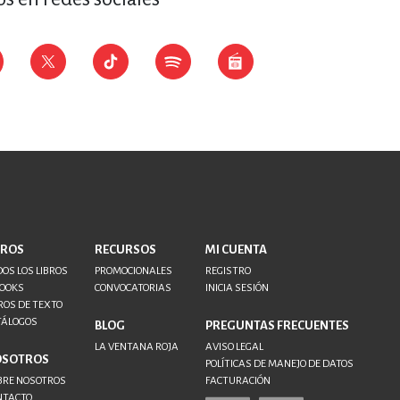
ERÍA, VETERINARIA
JOS ANIMADOS
ERSONAL
S
BROS
RECURSOS
MI CUENTA
OS LOS LIBROS
PROMOCIONALES
REGISTRO
BOOKS
CONVOCATORIAS
INICIA SESIÓN
LTURA
ROS DE TEXTO
TÁLOGOS
BLOG
PREGUNTAS FRECUENTES
LA VENTANA ROJA
AVISO LEGAL
OSOTROS
POLÍTICAS DE MANEJO DE DATOS
BRE NOSOTROS
FACTURACIÓN
NTACTO