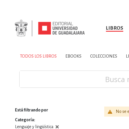
LIBROS
SOBRE NOSOTROS
TODOS LOS LIBROS
HISTORIA
EBOOKS
VINCULA
LIBRO
ARTES
BIO
TODOS LOS LIBROS
EBOOKS
COLECCIONES
L
CIENCIAS DE LA TI
Buscar
Está filtrando por
No se e
CONSULTA, IN
Categoría
Lenguaje y lingüística