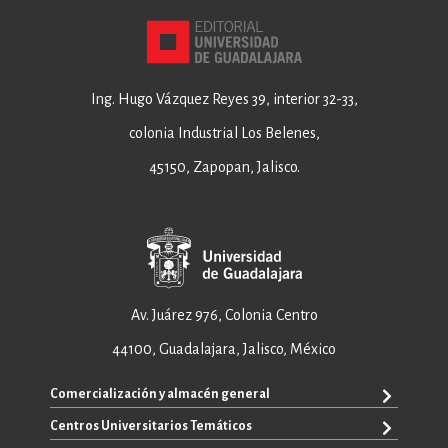
Ing. Hugo Vázquez Reyes 39, interior 32-33,
colonia Industrial Los Belenes,
45150, Zapopan, Jalisco.
Av. Juárez 976, Colonia Centro
44100, Guadalajara, Jalisco, México
Comercialización y almacén general
Centros Universitarios Temáticos
+52 33 3640 6326