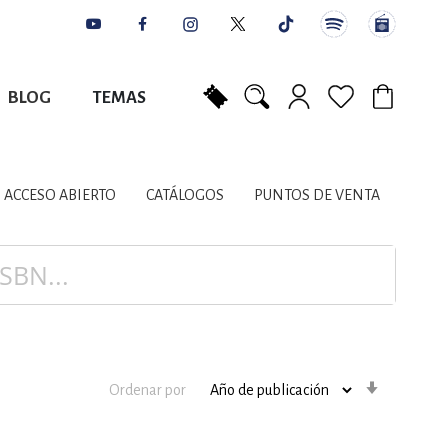
BLOG
TEMAS
Mi carrito
NES
AUTORES
CATÁLOGOS
COLABORADORES
PUNTOS DE VENTA
CONTACTO
IOS LITERARIOS
ACCESO ABIERTO
CATÁLOGOS
PUNTOS DE VENTA
NTE, PLANIFICACIÓN
A
Orden
Ordenar por
ascenden
DISCIPLINARES