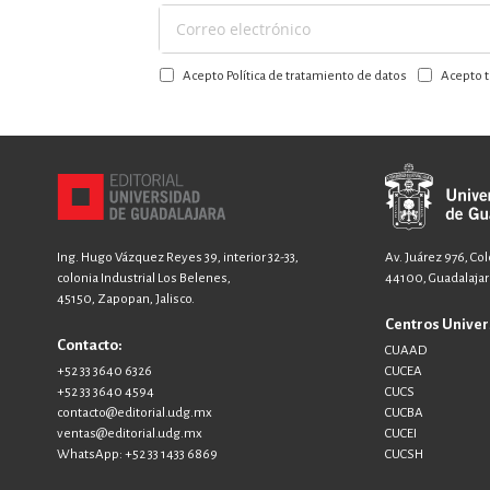
Suscríbase
a
Acepto Política de tratamiento de datos
Acepto t
nuestro
boletín:
Ing. Hugo Vázquez Reyes 39, interior 32-33,
Av. Juárez 976, Co
colonia Industrial Los Belenes,
44100, Guadalajara
45150, Zapopan, Jalisco.
Centros Univer
Contacto:
CUAAD
+52 33 3640 6326
CUCEA
+52 33 3640 4594
CUCS
contacto@editorial.udg.mx
CUCBA
ventas@editorial.udg.mx
CUCEI
WhatsApp: +52 33 1433 6869
CUCSH