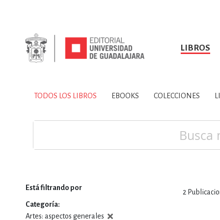
LIBROS
SOBRE NOSOTROS
TODOS LOS LIBROS
HISTORIA
EBOOKS
VINCULA
LIBRO
ARTES
BIO
TODOS LOS LIBROS
EBOOKS
COLECCIONES
L
CIENCIAS DE LA TI
Buscar
Está filtrando por
2
Publicaci
CONSULTA, IN
Categoría
Artes: aspectos generales