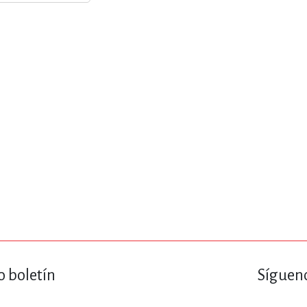
ENCIAS
MEDICINA, ENFERM
ICA, LIBROS DE CÓMICS, DIBU
 RELACIONES Y DESARROLLO P
SOCIEDAD Y CIENCIAS SOCIALE
OLOGÍA, INGENIERÍA, AGRICU
o boletín
Sígueno