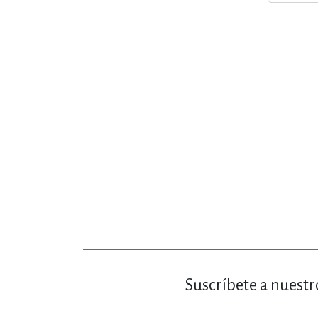
MATEMÁTICAS Y CI
NOVELA GRÁF
SALUD,
TECN
Suscríbete a nuestr