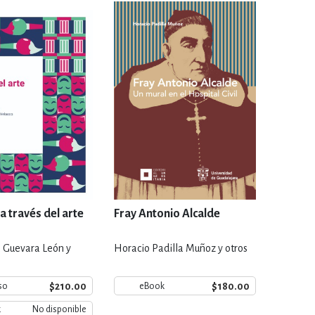
IVIDADES DE OCIO AL AIRE LIB
MÍA, FINANZAS, EMPRESA Y G
, AFICIONES Y OCIO
FICCIÓN
 Y RELIGIÓN
HISTORIA Y A
a través del arte
Fray Antonio Alcalde
 Guevara León y
Horacio Padilla Muñoz y otros
NILES Y DIDÁCTICOS
LENGUA
$210.00
$180.00
so
eBook
k
No disponible