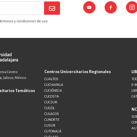
érminos y condiciones de uso
Centros Universitarios Regionales
LI
lonia Centro
, Jalisco, México
CUALTOS
TOD
CUCHAPALA
E-
sitarios Temáticos
CUCIÉNEGA
LIB
CUCOSTA
CA
CUCSUR
CUGDL
N
CULAGOS
SO
CUNORTE
CO
CUSUR
AU
CUTONALÁ