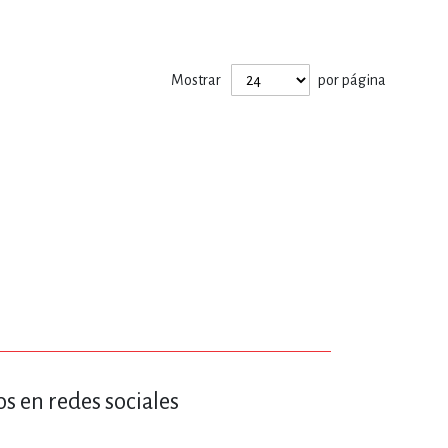
ERÍA, VETERINARIA
Mostrar
por página
JOS ANIMADOS
ERSONAL
S
LTURA
s en redes sociales