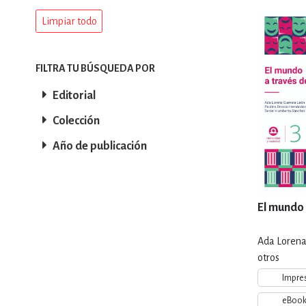
Limpiar todo
DEPORTES Y ACT
FILTRA TU BÚSQUEDA POR
ECONO
Editorial
Colección
ESTILOS DE VIDA
Año de publicación
FILOSOFÍA
El mundo 
Ada Lorena
INFANTILES, JUVE
otros
Impre
eBoo