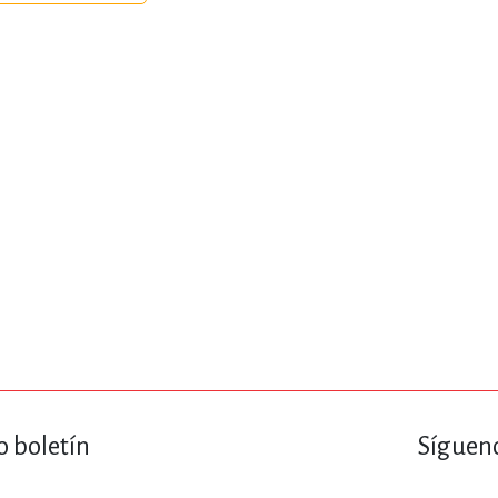
ENCIAS
MEDICINA, ENFERM
ICA, LIBROS DE CÓMICS, DIBU
 RELACIONES Y DESARROLLO P
SOCIEDAD Y CIENCIAS SOCIALE
OLOGÍA, INGENIERÍA, AGRICU
o boletín
Sígueno