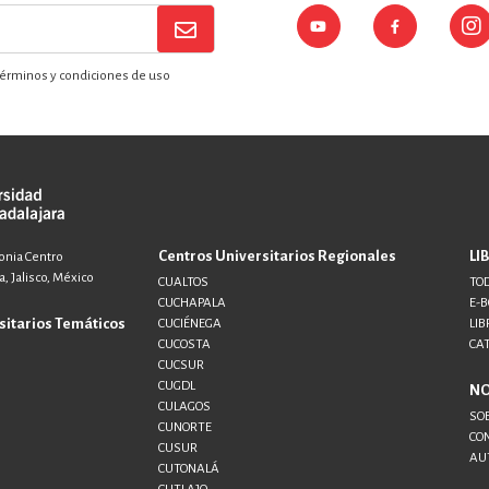
érminos y condiciones de uso
Centros Universitarios Regionales
LI
lonia Centro
, Jalisco, México
CUALTOS
TOD
CUCHAPALA
E-
sitarios Temáticos
CUCIÉNEGA
LIB
CUCOSTA
CA
CUCSUR
CUGDL
N
CULAGOS
SO
CUNORTE
CO
CUSUR
AU
CUTONALÁ