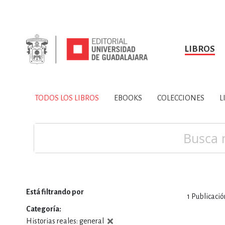
LIBROS
SOBRE NOSOTROS
TODOS LOS LIBROS
HISTORIA
EBOOKS
VINCULA
LIBRO
ARTES
BIO
TODOS LOS LIBROS
EBOOKS
COLECCIONES
L
CIENCIAS DE LA TI
Buscar
Está filtrando por
1
Publicació
CONSULTA, IN
Categoría
Historias reales: general