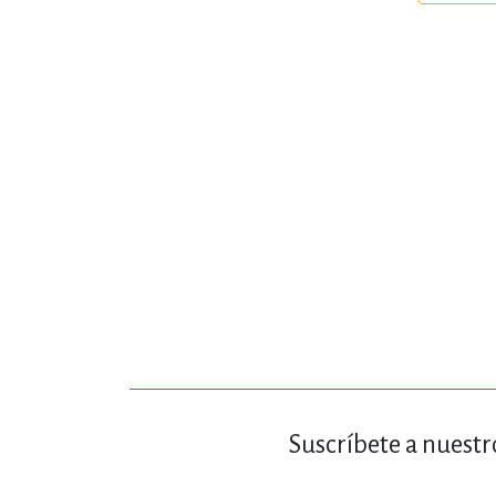
MATEMÁTICAS Y CI
NOVELA GRÁF
SALUD,
TECN
Suscríbete a nuestr