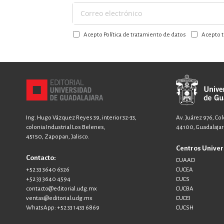
Suscríbase
a
Acepto Política de tratamiento de datos
Acepto t
nuestro
boletín:
Ing. Hugo Vázquez Reyes 39, interior 32-33,
Av. Juárez 976, Co
colonia Industrial Los Belenes,
44100, Guadalajara
45150, Zapopan, Jalisco.
Centros Univer
Contacto:
CUAAD
+52 33 3640 6326
CUCEA
+52 33 3640 4594
CUCS
contacto@editorial.udg.mx
CUCBA
ventas@editorial.udg.mx
CUCEI
WhatsApp: +52 33 1433 6869
CUCSH