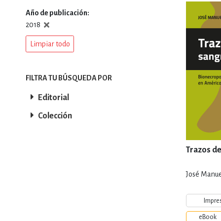
Año de publicación
DEPORTES Y ACT
2018
Limpiar todo
ECONO
FILTRA TU BÚSQUEDA POR
Editorial
ESTILOS DE VIDA
Colección
FILOSOFÍA
Trazos de
José Manue
INFANTILES, JUVE
Impre
eBook