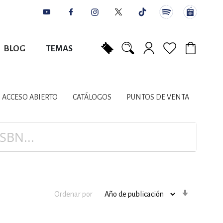
BLOG
TEMAS
Mi carrito
NES
AUTORES
CATÁLOGOS
COLABORADORES
PUNTOS DE VENTA
CONTACTO
IOS LITERARIOS
ACCESO ABIERTO
CATÁLOGOS
PUNTOS DE VENTA
NTE, PLANIFICACIÓN
A
Orden
Ordenar por
ascenden
DISCIPLINARES