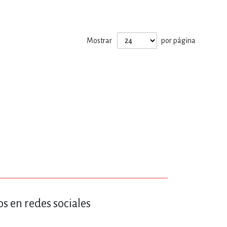
ERÍA, VETERINARIA
Mostrar
por página
JOS ANIMADOS
ERSONAL
S
LTURA
s en redes sociales