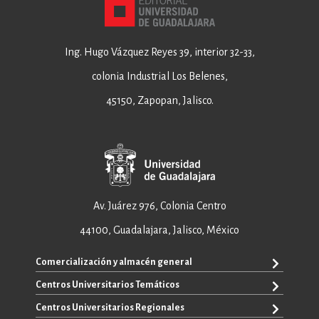
Ing. Hugo Vázquez Reyes 39, interior 32-33,
colonia Industrial Los Belenes,
45150, Zapopan, Jalisco.
Av. Juárez 976, Colonia Centro
44100, Guadalajara, Jalisco, México
Comercialización y almacén general
Centros Universitarios Temáticos
+52 33 3640 6326
+52 33 3640 4595
Centros Universitarios Regionales
CUAAD