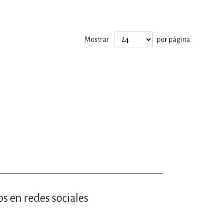
ERÍA, VETERINARIA
Mostrar
por página
JOS ANIMADOS
ERSONAL
S
LTURA
s en redes sociales