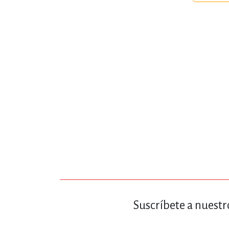
MATEMÁTICAS Y CI
NOVELA GRÁF
SALUD,
TECN
Suscríbete a nuestr