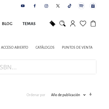
BLOG
TEMAS
Mi carrito
NES
AUTORES
CATÁLOGOS
COLABORADORES
PUNTOS DE VENTA
CONTACTO
IOS LITERARIOS
ACCESO ABIERTO
CATÁLOGOS
PUNTOS DE VENTA
NTE, PLANIFICACIÓN
A
Orden
Ordenar por
ascenden
DISCIPLINARES