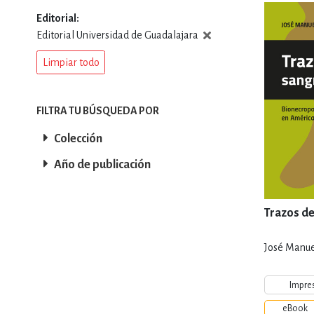
Editorial
DEPORTES Y ACT
Editorial Universidad de Guadalajara
Limpiar todo
ECONO
FILTRA TU BÚSQUEDA POR
Colección
ESTILOS DE VIDA
Año de publicación
FILOSOFÍA
Trazos de
José Manue
INFANTILES, JUVE
Impre
eBook