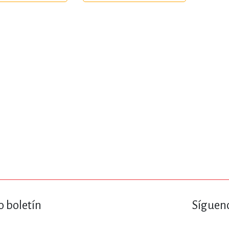
ENCIAS
MEDICINA, ENFERM
ICA, LIBROS DE CÓMICS, DIBU
 RELACIONES Y DESARROLLO P
SOCIEDAD Y CIENCIAS SOCIALE
OLOGÍA, INGENIERÍA, AGRICU
o boletín
Sígueno