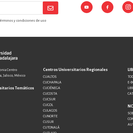
érminos y condiciones de uso
Centros Universitarios Regionales
LI
lonia Centro
, Jalisco, México
CUALTOS
TOD
CUCHAPALA
E-
sitarios Temáticos
CUCIÉNEGA
LIB
CUCOSTA
CA
CUCSUR
CUGDL
N
CULAGOS
SO
CUNORTE
CO
CUSUR
AU
CUTONALÁ