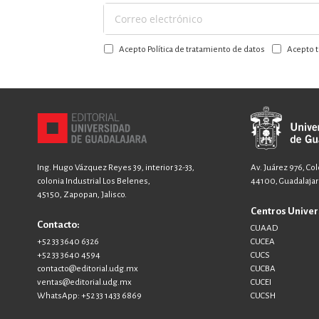
Suscríbase
a
Acepto Política de tratamiento de datos
Acepto t
nuestro
boletín:
Ing. Hugo Vázquez Reyes 39, interior 32-33,
Av. Juárez 976, Co
colonia Industrial Los Belenes,
44100, Guadalajara
45150, Zapopan, Jalisco.
Centros Univer
Contacto:
CUAAD
+52 33 3640 6326
CUCEA
+52 33 3640 4594
CUCS
contacto@editorial.udg.mx
CUCBA
ventas@editorial.udg.mx
CUCEI
WhatsApp: +52 33 1433 6869
CUCSH