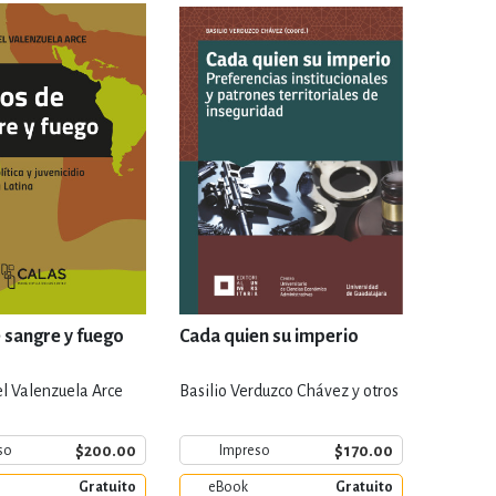
IVIDADES DE OCIO AL AIRE LIB
MÍA, FINANZAS, EMPRESA Y G
, AFICIONES Y OCIO
FICCIÓN
 Y RELIGIÓN
HISTORIA Y A
 sangre y fuego
Cada quien su imperio
l Valenzuela Arce
Basilio Verduzco Chávez y otros
NILES Y DIDÁCTICOS
LENGUA
$200.00
$170.00
so
Impreso
Gratuito
eBook
Gratuito