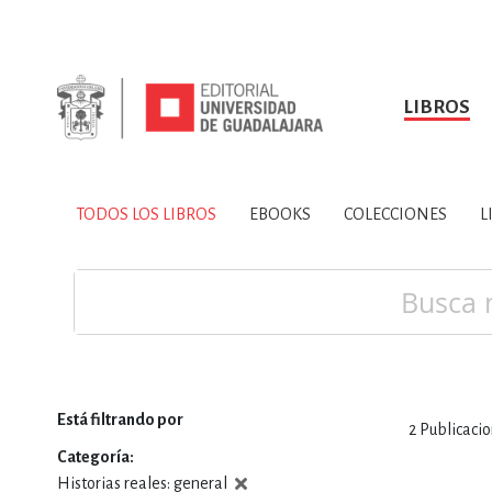
LIBROS
SOBRE NOSOTROS
TODOS LOS LIBROS
HISTORIA
EBOOKS
VINCULA
LIBRO
ARTES
BIO
TODOS LOS LIBROS
EBOOKS
COLECCIONES
L
CIENCIAS DE LA TI
Buscar
Está filtrando por
2
Publicaci
CONSULTA, IN
Categoría
Historias reales: general