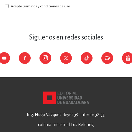
boletín:
Acepto términos y condiciones de uso
Síguenos en redes sociales
Ing. Hugo Vázquez Reyes 39, interior 32-33,
colonia Industrial Los Belenes,