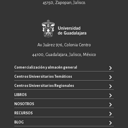
45150, Zapopan, Jalisco.
Av. Juárez 976, Colonia Centro
44100, Guadalajara, Jalisco, México
Comercialización y almacén general
Centros Universitarios Temáticos
+52 33 3640 6326
+52 33 3640 4595
Centros Universitarios Regionales
CUAAD
contacto@editorial.udg.mx
CUCEA
LIBROS
CUALTOS
ventas@editorial.udg.mx
CUCS
CUCHAPALA
NOSOTROS
WhatsApp: +52 33 1433 6869
TODOS LOS LIBROS
CUCBA
CUCIÉNEGA
E-BOOKS
RECURSOS
CUCEI
SOBRE NOSOTROS
CUCOSTA
LIBROS DE TEXTO
CUCSH
CONTACTO
BLOG
CUCSUR
PROMOCIONALES
CATÁLOGOS