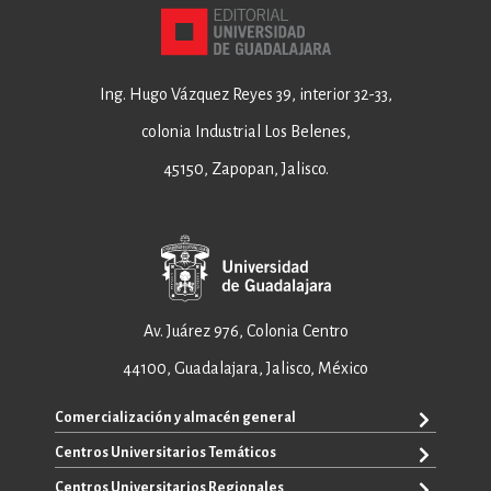
Ing. Hugo Vázquez Reyes 39, interior 32-33,
colonia Industrial Los Belenes,
45150, Zapopan, Jalisco.
Av. Juárez 976, Colonia Centro
44100, Guadalajara, Jalisco, México
Comercialización y almacén general
Centros Universitarios Temáticos
+52 33 3640 6326
+52 33 3640 4595
Centros Universitarios Regionales