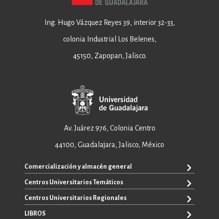
Ing. Hugo Vázquez Reyes 39, interior 32-33,
colonia Industrial Los Belenes,
45150, Zapopan, Jalisco.
Av. Juárez 976, Colonia Centro
44100, Guadalajara, Jalisco, México
Comercialización y almacén general
Centros Universitarios Temáticos
+52 33 3640 6326
+52 33 3640 4595
Centros Universitarios Regionales
CUAAD
contacto@editorial.udg.mx
CUCEA
LIBROS
CUALTOS