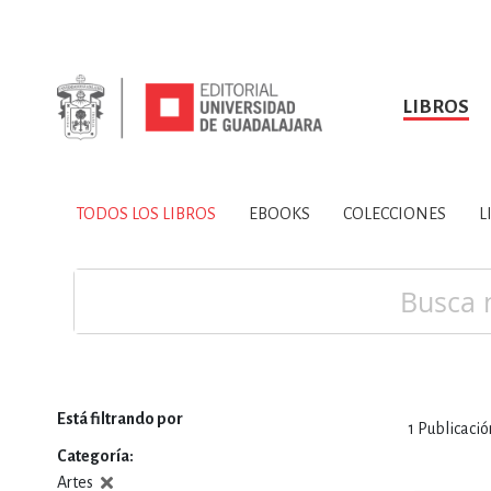
LIBROS
SOBRE NOSOTROS
TODOS LOS LIBROS
HISTORIA
EBOOKS
VINCULA
LIBRO
ARTES
BIO
TODOS LOS LIBROS
EBOOKS
COLECCIONES
L
CIENCIAS DE LA TI
Buscar
Está filtrando por
1
Publicació
CONSULTA, IN
Categoría
Artes