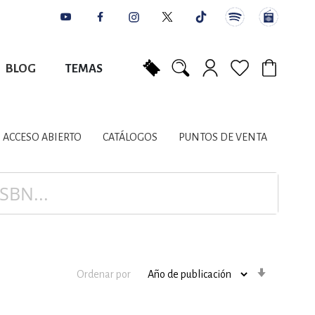
BLOG
TEMAS
Mi carrito
NES
AUTORES
CATÁLOGOS
COLABORADORES
PUNTOS DE VENTA
CONTACTO
IOS LITERARIOS
ACCESO ABIERTO
CATÁLOGOS
PUNTOS DE VENTA
NTE, PLANIFICACIÓN
A
Orden
Ordenar por
ascenden
DISCIPLINARES