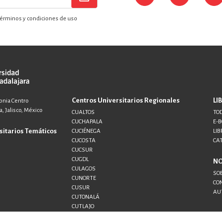
érminos y condiciones de uso
Centros Universitarios Regionales
LI
lonia Centro
, Jalisco, México
CUALTOS
TOD
CUCHAPALA
E-
sitarios Temáticos
CUCIÉNEGA
LIB
CUCOSTA
CA
CUCSUR
CUGDL
N
CULAGOS
SO
CUNORTE
CO
CUSUR
AU
CUTONALÁ
CUTLAJO
CUTLAQUE