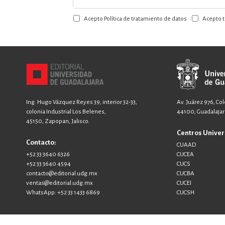
a
Acepto Política de tratamiento de datos
Acepto t
nuestro
boletín:
Ing. Hugo Vázquez Reyes 39, interior 32-33,
Av. Juárez 976, Co
colonia Industrial Los Belenes,
44100, Guadalajara
45150, Zapopan, Jalisco.
Centros Univer
Contacto:
CUAAD
+52 33 3640 6326
CUCEA
+52 33 3640 4594
CUCS
contacto@editorial.udg.mx
CUCBA
ventas@editorial.udg.mx
CUCEI
WhatsApp: +52 33 1433 6869
CUCSH