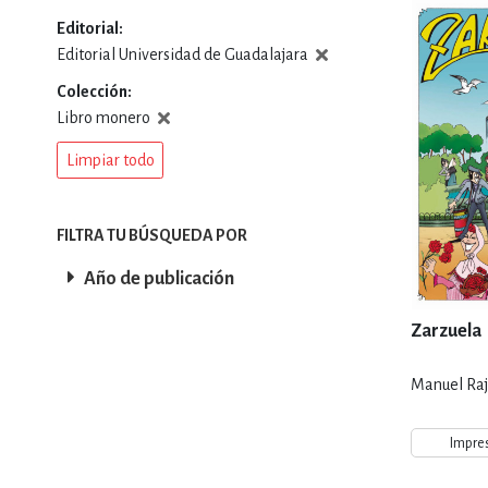
Editorial
DEPORTES Y ACT
Editorial Universidad de Guadalajara
Colección
Libro monero
ECONO
Limpiar todo
ESTILOS DE VIDA
FILTRA TU BÚSQUEDA POR
Año de publicación
FILOSOFÍA
Zarzuela
Manuel Raja
INFANTILES, JUVE
Impre