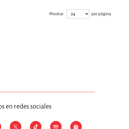
ERÍA, VETERINARIA
Mostrar
por página
JOS ANIMADOS
ERSONAL
S
LTURA
s en redes sociales