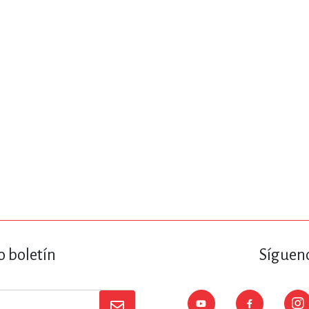
ENCIAS
MEDICINA, ENFERM
ICA, LIBROS DE CÓMICS, DIBU
 RELACIONES Y DESARROLLO P
SOCIEDAD Y CIENCIAS SOCIALE
OLOGÍA, INGENIERÍA, AGRICU
o boletín
Sígueno