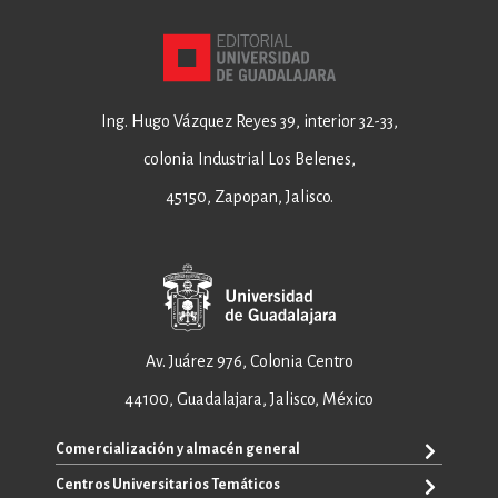
Ing. Hugo Vázquez Reyes 39, interior 32-33,
colonia Industrial Los Belenes,
45150, Zapopan, Jalisco.
Av. Juárez 976, Colonia Centro
44100, Guadalajara, Jalisco, México
Comercialización y almacén general
Centros Universitarios Temáticos
+52 33 3640 6326