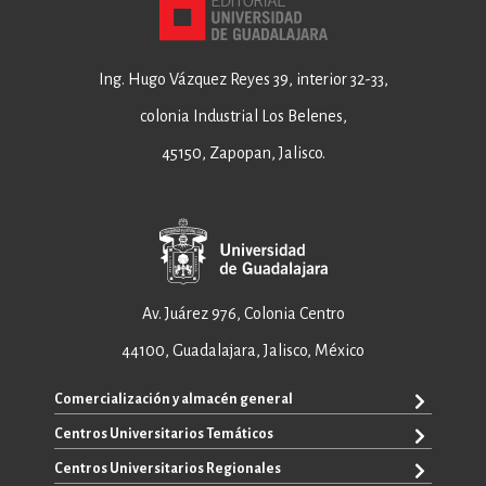
Ing. Hugo Vázquez Reyes 39, interior 32-33,
colonia Industrial Los Belenes,
45150, Zapopan, Jalisco.
Av. Juárez 976, Colonia Centro
44100, Guadalajara, Jalisco, México
Comercialización y almacén general
Centros Universitarios Temáticos
+52 33 3640 6326
+52 33 3640 4595
Centros Universitarios Regionales
CUAAD