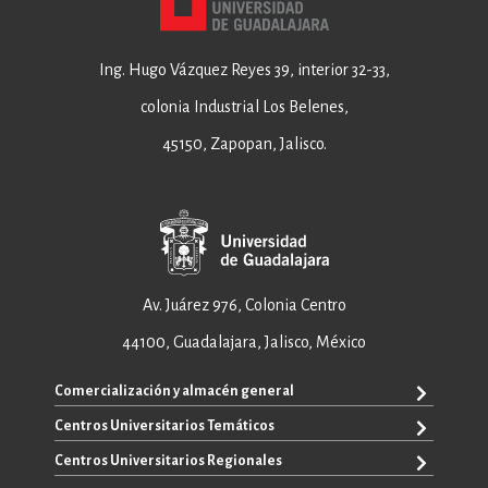
Ing. Hugo Vázquez Reyes 39, interior 32-33,
colonia Industrial Los Belenes,
45150, Zapopan, Jalisco.
Av. Juárez 976, Colonia Centro
44100, Guadalajara, Jalisco, México
Comercialización y almacén general
Centros Universitarios Temáticos
+52 33 3640 6326
+52 33 3640 4595
Centros Universitarios Regionales
CUAAD
contacto@editorial.udg.mx