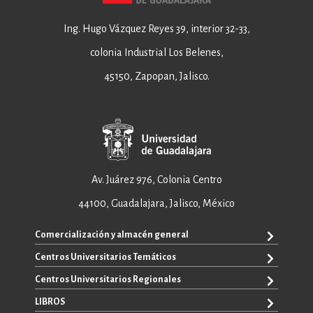
Ing. Hugo Vázquez Reyes 39, interior 32-33,
colonia Industrial Los Belenes,
45150, Zapopan, Jalisco.
Av. Juárez 976, Colonia Centro
44100, Guadalajara, Jalisco, México
Comercialización y almacén general
Centros Universitarios Temáticos
+52 33 3640 6326
+52 33 3640 4595
Centros Universitarios Regionales
CUAAD
contacto@editorial.udg.mx
CUCEA
LIBROS
CUALTOS
ventas@editorial.udg.mx