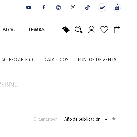
BLOG
TEMAS
Mi carrito
NES
AUTORES
CATÁLOGOS
COLABORADORES
PUNTOS DE VENTA
CONTACTO
IOS LITERARIOS
ACCESO ABIERTO
CATÁLOGOS
PUNTOS DE VENTA
NTE, PLANIFICACIÓN
A
Orden
Ordenar por
ascenden
DISCIPLINARES