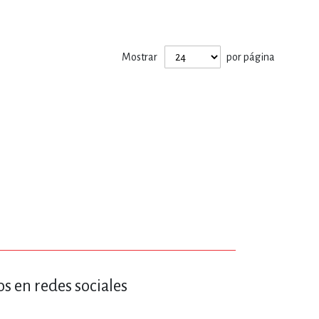
ERÍA, VETERINARIA
Mostrar
por página
JOS ANIMADOS
ERSONAL
S
LTURA
s en redes sociales