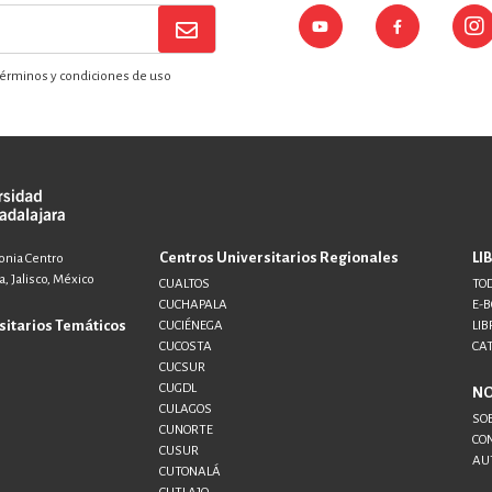
érminos y condiciones de uso
Centros Universitarios Regionales
LI
lonia Centro
, Jalisco, México
CUALTOS
TOD
CUCHAPALA
E-
sitarios Temáticos
CUCIÉNEGA
LIB
CUCOSTA
CA
CUCSUR
CUGDL
N
CULAGOS
SO
CUNORTE
CO
CUSUR
AU
CUTONALÁ