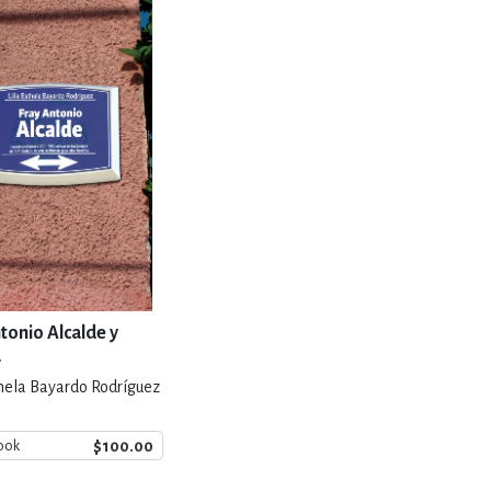
RE
DERECHO
ESTIÓN
 Y TEMAS AFINES
RQUEOLOGÍA
tonio Alcalde y
a
thela Bayardo Rodríguez
JE Y LINGÜÍSTICA
$100.00
ook