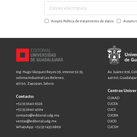
Suscríbase
a
Acepto Política de tratamiento de datos
Acepto t
nuestro
boletín:
Ing. Hugo Vázquez Reyes 39, interior 32-33,
Av. Juárez 976, Co
colonia Industrial Los Belenes,
44100, Guadalajara
45150, Zapopan, Jalisco.
Centros Univer
Contacto:
CUAAD
+52 33 3640 6326
CUCEA
+52 33 3640 4594
CUCS
contacto@editorial.udg.mx
CUCBA
ventas@editorial.udg.mx
CUCEI
WhatsApp: +52 33 1433 6869
CUCSH