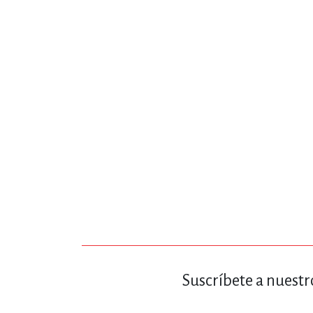
MATEMÁTICAS Y CI
NOVELA GRÁF
SALUD,
TECN
Suscríbete a nuestr