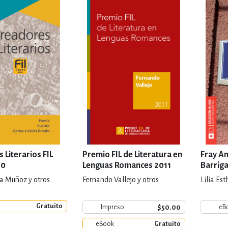
IVIDADES DE OCIO AL AIRE LIB
MÍA, FINANZAS, EMPRESA Y G
, AFICIONES Y OCIO
FICCIÓN
 Y RELIGIÓN
HISTORIA Y A
 Literarios FIL
Premio FIL de Literatura en
Fray An
10
Lenguas Romances 2011
Barrig
la Muñoz y otros
Fernando Vallejo y otros
Lilia Es
NILES Y DIDÁCTICOS
LENGUA
Gratuito
$50.00
Impreso
eB
eBook
Gratuito