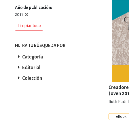
Año de publicación
DEPORTES Y ACT
2011
Limpiar todo
ECONO
FILTRA TU BÚSQUEDA POR
Categoría
ESTILOS DE VIDA
Editorial
Colección
FILOSOFÍA
Creadores
Joven 20
Ruth Padil
INFANTILES, JUVE
eBook