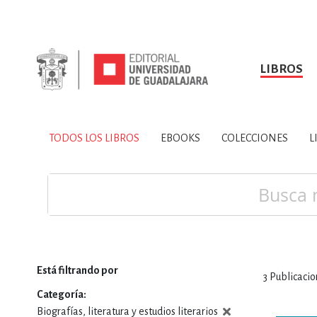
LIBROS
SOBRE NOSOTROS
TODOS LOS LIBROS
HISTORIA
EBOOKS
VINCULA
LIBRO
ARTES
BIO
TODOS LOS LIBROS
EBOOKS
COLECCIONES
L
CIENCIAS DE LA TI
Buscar
Está filtrando por
3
Publicacio
CONSULTA, IN
Categoría
Biografías, literatura y estudios literarios