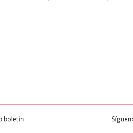
ENCIAS
MEDICINA, ENFERM
ICA, LIBROS DE CÓMICS, DIBU
 RELACIONES Y DESARROLLO P
SOCIEDAD Y CIENCIAS SOCIALE
OLOGÍA, INGENIERÍA, AGRICU
o boletín
Sígueno