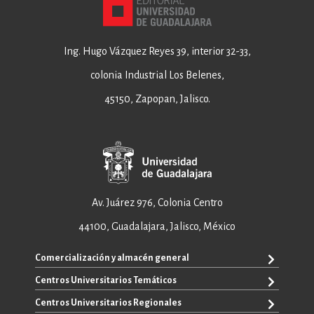
Ing. Hugo Vázquez Reyes 39, interior 32-33,
colonia Industrial Los Belenes,
45150, Zapopan, Jalisco.
Av. Juárez 976, Colonia Centro
44100, Guadalajara, Jalisco, México
Comercialización y almacén general
Centros Universitarios Temáticos
+52 33 3640 6326
+52 33 3640 4595
Centros Universitarios Regionales
CUAAD