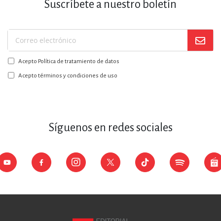
Suscríbete a nuestro boletín
Suscríbase
a
Acepto Política de tratamiento de datos
nuestro
boletín:
Acepto términos y condiciones de uso
Síguenos en redes sociales