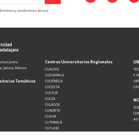
érminos y condiciones de uso
Centros Universitarios Regionales
LI
lonia Centro
, Jalisco, México
CUALTOS
TOD
CUCHAPALA
E-
sitarios Temáticos
CUCIÉNEGA
LIB
CUCOSTA
CA
CUCSUR
CUGDL
N
CULAGOS
SO
CUNORTE
CO
CUSUR
AU
CUTONALÁ
CUTLAJO
CUTLAQUE