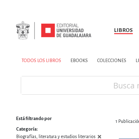
LIBROS
SOBRE NOSOTROS
TODOS LOS LIBROS
HISTORIA
EBOOKS
VINCULA
LIBRO
ARTES
BIO
TODOS LOS LIBROS
EBOOKS
COLECCIONES
L
CIENCIAS DE LA TI
Buscar
Está filtrando por
1
Publicació
CONSULTA, IN
Categoría
Biografías, literatura y estudios literarios