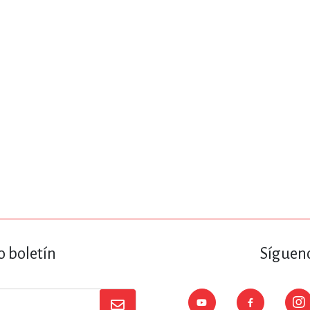
ENCIAS
MEDICINA, ENFERM
ICA, LIBROS DE CÓMICS, DIBU
 RELACIONES Y DESARROLLO P
SOCIEDAD Y CIENCIAS SOCIALE
OLOGÍA, INGENIERÍA, AGRICU
o boletín
Sígueno