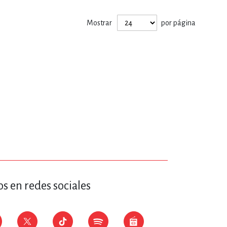
ERÍA, VETERINARIA
Mostrar
por página
JOS ANIMADOS
ERSONAL
S
LTURA
s en redes sociales