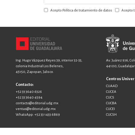
a
Acepto Política de tratamiento de datos
Acepto t
nuestro
boletín:
Ing. Hugo Vázquez Reyes 39, interior 32-33,
Av. Juárez 976, Co
colonia Industrial Los Belenes,
44100, Guadalajara
45150, Zapopan, Jalisco.
Centros Univer
Contacto:
CUAAD
+52 33 3640 6326
CUCEA
+52 33 3640 4594
CUCS
contacto@editorial.udg.mx
CUCBA
ventas@editorial.udg.mx
CUCEI
WhatsApp: +52 33 1433 6869
CUCSH