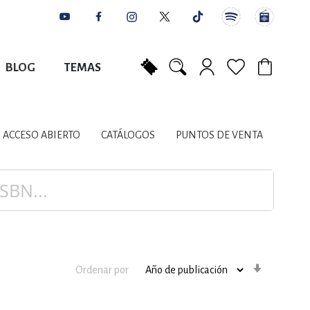
BLOG
TEMAS
Mi carrito
NES
AUTORES
CATÁLOGOS
COLABORADORES
PUNTOS DE VENTA
CONTACTO
IOS LITERARIOS
ACCESO ABIERTO
CATÁLOGOS
PUNTOS DE VENTA
NTE, PLANIFICACIÓN
A
Orden
Ordenar por
ascenden
DISCIPLINARES