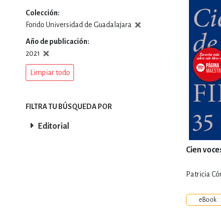
Colección
DEPORTES Y ACT
Fondo Universidad de Guadalajara
Año de publicación
2021
ECONO
Limpiar todo
ESTILOS DE VIDA
FILTRA TU BÚSQUEDA POR
Editorial
FILOSOFÍA
Cien voce
Patricia Có
INFANTILES, JUVE
eBook