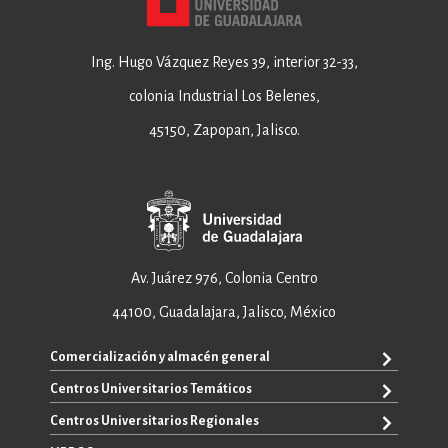
Ing. Hugo Vázquez Reyes 39, interior 32-33,
colonia Industrial Los Belenes,
45150, Zapopan, Jalisco.
Av. Juárez 976, Colonia Centro
44100, Guadalajara, Jalisco, México
Comercialización y almacén general
Centros Universitarios Temáticos
+52 33 3640 6326
+52 33 3640 4595
Centros Universitarios Regionales
CUAAD
contacto@editorial.udg.mx