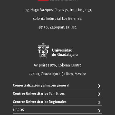
Ing. Hugo Vázquez Reyes 39, interior 32-33,
colonia Industrial Los Belenes,
45150, Zapopan, Jalisco.
Av. Juárez 976, Colonia Centro
44100, Guadalajara, Jalisco, México
Comercialización y almacén general
Centros Universitarios Temáticos
+52 33 3640 6326
+52 33 3640 4595
Centros Universitarios Regionales
CUAAD
contacto@editorial.udg.mx
CUCEA
LIBROS
CUALTOS
ventas@editorial.udg.mx