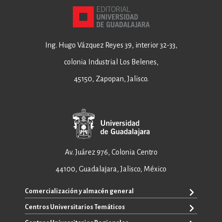
Ing. Hugo Vázquez Reyes 39, interior 32-33,
colonia Industrial Los Belenes,
45150, Zapopan, Jalisco.
Av. Juárez 976, Colonia Centro
44100, Guadalajara, Jalisco, México
Comercialización y almacén general
Centros Universitarios Temáticos
+52 33 3640 6326
+52 33 3640 4595