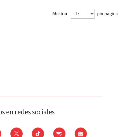
ERÍA, VETERINARIA
Mostrar
por página
JOS ANIMADOS
ERSONAL
S
LTURA
s en redes sociales