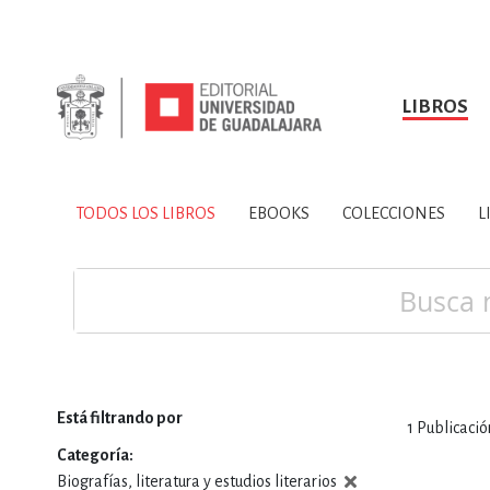
LIBROS
SOBRE NOSOTROS
TODOS LOS LIBROS
HISTORIA
EBOOKS
VINCULA
LIBRO
ARTES
BIO
TODOS LOS LIBROS
EBOOKS
COLECCIONES
L
CIENCIAS DE LA TI
Buscar
Está filtrando por
1
Publicació
CONSULTA, IN
Categoría
Biografías, literatura y estudios literarios