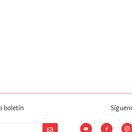
ENCIAS
MEDICINA, ENFERM
ICA, LIBROS DE CÓMICS, DIBU
 RELACIONES Y DESARROLLO P
SOCIEDAD Y CIENCIAS SOCIALE
OLOGÍA, INGENIERÍA, AGRICU
o boletín
Sígueno