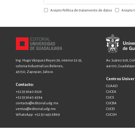
a
Acepto Política de tratamiento de datos
Acepto t
nuestro
boletín:
Ing. Hugo Vázquez Reyes 39, interior 32-33,
Av. Juárez 976, Co
colonia Industrial Los Belenes,
44100, Guadalajara
45150, Zapopan, Jalisco.
Centros Univer
Contacto:
CUAAD
+52 33 3640 6326
CUCEA
+52 33 3640 4594
CUCS
contacto@editorial.udg.mx
CUCBA
ventas@editorial.udg.mx
CUCEI
WhatsApp: +52 33 1433 6869
CUCSH