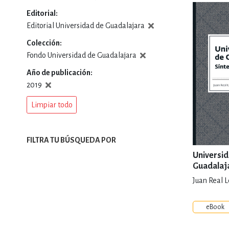
Editorial
DEPORTES Y ACT
Editorial Universidad de Guadalajara
Colección
Fondo Universidad de Guadalajara
ECONO
Año de publicación
2019
Limpiar todo
ESTILOS DE VIDA
FILTRA TU BÚSQUEDA POR
FILOSOFÍA
Universi
Guadalaja
histórica
Juan Real
INFANTILES, JUVE
eBook