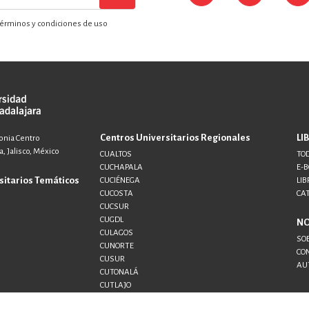
érminos y condiciones de uso
Centros Universitarios Regionales
LI
lonia Centro
, Jalisco, México
CUALTOS
TOD
CUCHAPALA
E-
sitarios Temáticos
CUCIÉNEGA
LIB
CUCOSTA
CA
CUCSUR
CUGDL
N
CULAGOS
SO
CUNORTE
CO
CUSUR
AU
CUTONALÁ
CUTLAJO
CUTLAQUE