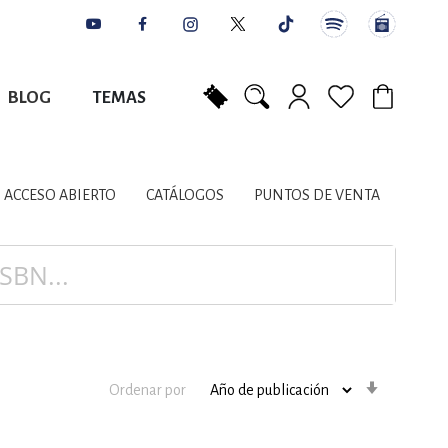
BLOG
TEMAS
Mi carrito
NES
AUTORES
CATÁLOGOS
COLABORADORES
PUNTOS DE VENTA
CONTACTO
IOS LITERARIOS
ACCESO ABIERTO
CATÁLOGOS
PUNTOS DE VENTA
NTE, PLANIFICACIÓN
A
Orden
Ordenar por
ascenden
DISCIPLINARES