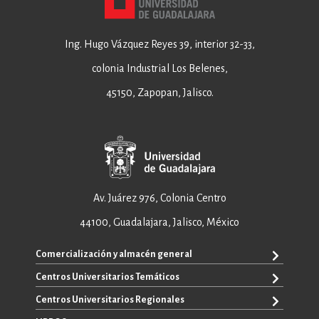
Ing. Hugo Vázquez Reyes 39, interior 32-33,
colonia Industrial Los Belenes,
45150, Zapopan, Jalisco.
Av. Juárez 976, Colonia Centro
44100, Guadalajara, Jalisco, México
Comercialización y almacén general
Centros Universitarios Temáticos
+52 33 3640 6326
+52 33 3640 4595
Centros Universitarios Regionales
CUAAD
contacto@editorial.udg.mx