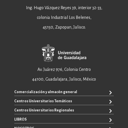
Ing. Hugo Vázquez Reyes 39, interior 32-33,
colonia Industrial Los Belenes,
45150, Zapopan, Jalisco.
Av. Juárez 976, Colonia Centro
44100, Guadalajara, Jalisco, México
Comercialización y almacén general
Centros Universitarios Temáticos
+52 33 3640 6326
+52 33 3640 4595
Centros Universitarios Regionales
CUAAD
contacto@editorial.udg.mx
CUCEA
LIBROS
CUALTOS
ventas@editorial.udg.mx
CUCS
CUCHAPALA