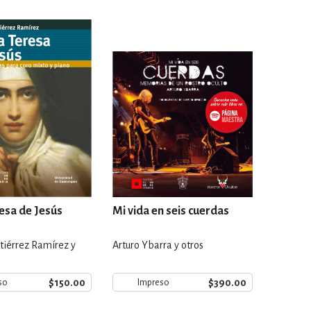
IVIDADES DE OCIO AL AIRE LIB
MÍA, FINANZAS, EMPRESA Y G
, AFICIONES Y OCIO
FICCIÓN
 Y RELIGIÓN
HISTORIA Y A
esa de Jesús
Mi vida en seis cuerdas
tiérrez Ramírez y
Arturo Ybarra y otros
NILES Y DIDÁCTICOS
LENGUA
$150.00
$390.00
so
Impreso