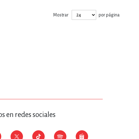
ERÍA, VETERINARIA
Mostrar
por página
JOS ANIMADOS
ERSONAL
S
LTURA
s en redes sociales