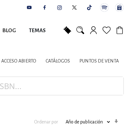
BLOG
TEMAS
Mi carrito
NES
AUTORES
CATÁLOGOS
COLABORADORES
PUNTOS DE VENTA
CONTACTO
IOS LITERARIOS
ACCESO ABIERTO
CATÁLOGOS
PUNTOS DE VENTA
NTE, PLANIFICACIÓN
A
Orden
Ordenar por
ascenden
DISCIPLINARES