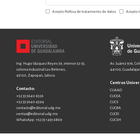
a
Acepto Política de tratamiento de datos
Acepto t
nuestro
boletín:
Ing. Hugo Vázquez Reyes 39, interior 32-33,
Av. Juárez 976, Co
colonia Industrial Los Belenes,
44100, Guadalajara
45150, Zapopan, Jalisco.
Centros Univer
Contacto:
CUAAD
+52 33 3640 6326
CUCEA
+52 33 3640 4594
CUCS
contacto@editorial.udg.mx
CUCBA
ventas@editorial.udg.mx
CUCEI
WhatsApp: +52 33 1433 6869
CUCSH