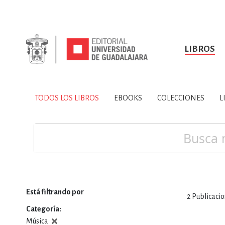
LIBROS
SOBRE NOSOTROS
TODOS LOS LIBROS
HISTORIA
EBOOKS
VINCULA
LIBRO
ARTES
BIO
TODOS LOS LIBROS
EBOOKS
COLECCIONES
L
CIENCIAS DE LA TI
Buscar
Está filtrando por
2
Publicaci
CONSULTA, IN
Categoría
Música