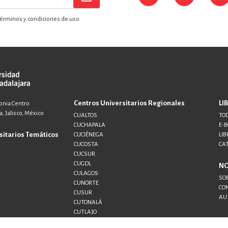
érminos y condiciones de uso
Centros Universitarios Regionales
LI
lonia Centro
, Jalisco, México
CUALTOS
TOD
CUCHAPALA
E-
sitarios Temáticos
CUCIÉNEGA
LIB
CUCOSTA
CA
CUCSUR
CUGDL
N
CULAGOS
SO
CUNORTE
CO
CUSUR
AU
CUTONALÁ
CUTLAJO
CUTLAQUE