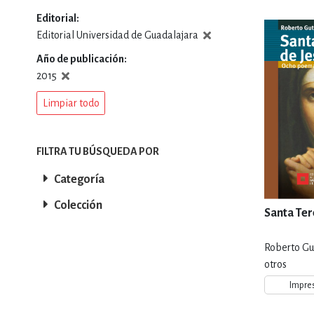
Editorial
DEPORTES Y ACT
Editorial Universidad de Guadalajara
Año de publicación
2015
ECONO
Limpiar todo
ESTILOS DE VIDA
FILTRA TU BÚSQUEDA POR
Categoría
Colección
FILOSOFÍA
Santa Ter
Roberto Gu
INFANTILES, JUVE
otros
Impre