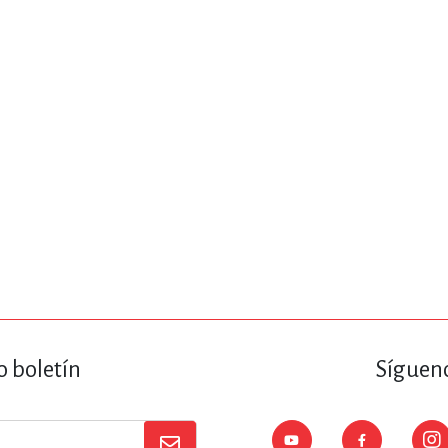
ENCIAS
MEDICINA, ENFERM
ICA, LIBROS DE CÓMICS, DIBU
 RELACIONES Y DESARROLLO P
SOCIEDAD Y CIENCIAS SOCIALE
OLOGÍA, INGENIERÍA, AGRICU
o boletín
Sígueno