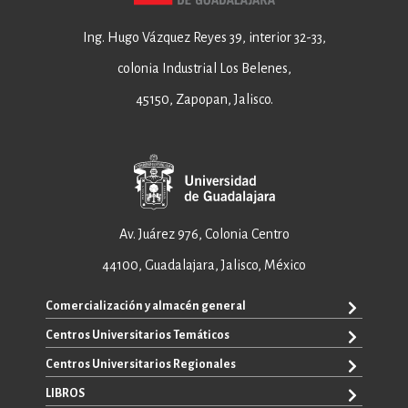
Ing. Hugo Vázquez Reyes 39, interior 32-33,
colonia Industrial Los Belenes,
45150, Zapopan, Jalisco.
Av. Juárez 976, Colonia Centro
44100, Guadalajara, Jalisco, México
Comercialización y almacén general
Centros Universitarios Temáticos
+52 33 3640 6326
+52 33 3640 4595
Centros Universitarios Regionales
CUAAD
contacto@editorial.udg.mx
CUCEA
LIBROS
CUALTOS
ventas@editorial.udg.mx