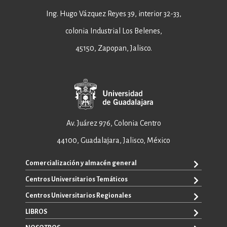
Ing. Hugo Vázquez Reyes 39, interior 32-33,
colonia Industrial Los Belenes,
45150, Zapopan, Jalisco.
Av. Juárez 976, Colonia Centro
44100, Guadalajara, Jalisco, México
Comercialización y almacén general
Centros Universitarios Temáticos
+52 33 3640 6326
+52 33 3640 4595
Centros Universitarios Regionales
CUAAD
contacto@editorial.udg.mx
CUCEA
LIBROS
CUALTOS
ventas@editorial.udg.mx
CUCS
CUCHAPALA