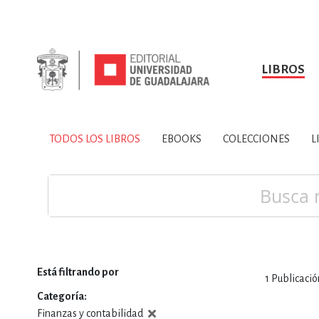
LIBROS
SOBRE NOSOTROS
TODOS LOS LIBROS
HISTORIA
EBOOKS
VINCULA
LIBRO
ARTES
BIO
TODOS LOS LIBROS
EBOOKS
COLECCIONES
L
CIENCIAS DE LA TI
Buscar
Está filtrando por
1
Publicació
CONSULTA, IN
Categoría
Finanzas y contabilidad