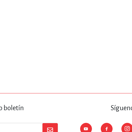
ENCIAS
MEDICINA, ENFERM
ICA, LIBROS DE CÓMICS, DIBU
 RELACIONES Y DESARROLLO P
SOCIEDAD Y CIENCIAS SOCIALE
OLOGÍA, INGENIERÍA, AGRICU
o boletín
Sígueno