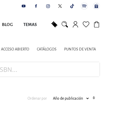
BLOG
TEMAS
Mi carrito
NES
AUTORES
CATÁLOGOS
COLABORADORES
PUNTOS DE VENTA
CONTACTO
IOS LITERARIOS
ACCESO ABIERTO
CATÁLOGOS
PUNTOS DE VENTA
NTE, PLANIFICACIÓN
A
Orden
Ordenar por
ascenden
DISCIPLINARES