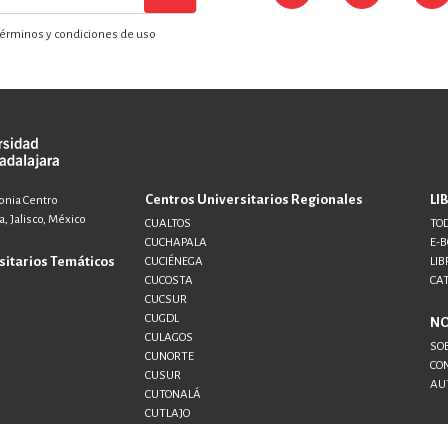
érminos y condiciones de uso
Centros Universitarios Regionales
LI
lonia Centro
, Jalisco, México
CUALTOS
TOD
CUCHAPALA
E-
sitarios Temáticos
CUCIÉNEGA
LIB
CUCOSTA
CA
CUCSUR
CUGDL
N
CULAGOS
SO
CUNORTE
CO
CUSUR
AU
CUTONALÁ
CUTLAJO
CUTLAQUE