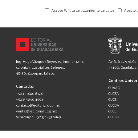
a
Acepto Política de tratamiento de datos
Acepto t
nuestro
boletín:
Ing. Hugo Vázquez Reyes 39, interior 32-33,
Av. Juárez 976, Co
colonia Industrial Los Belenes,
44100, Guadalajara
45150, Zapopan, Jalisco.
Centros Univer
Contacto:
CUAAD
+52 33 3640 6326
CUCEA
+52 33 3640 4594
CUCS
contacto@editorial.udg.mx
CUCBA
ventas@editorial.udg.mx
CUCEI
WhatsApp: +52 33 1433 6869
CUCSH