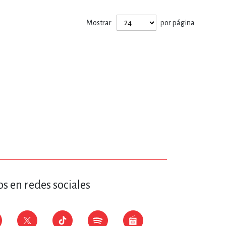
ERÍA, VETERINARIA
Mostrar
por página
JOS ANIMADOS
ERSONAL
S
LTURA
s en redes sociales