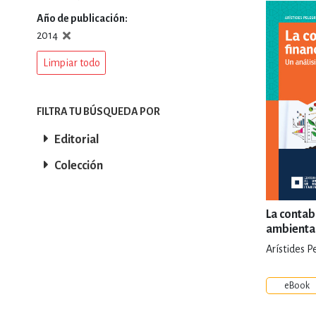
Año de publicación
DEPORTES Y ACT
2014
Limpiar todo
ECONO
FILTRA TU BÚSQUEDA POR
Editorial
ESTILOS DE VIDA
Colección
FILOSOFÍA
La contab
ambienta
Arístides P
INFANTILES, JUVE
eBook