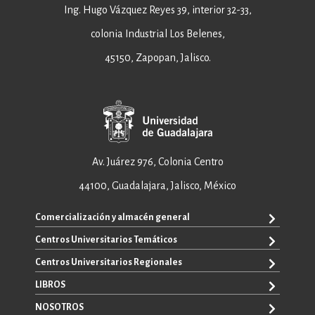
Ing. Hugo Vázquez Reyes 39, interior 32-33,
colonia Industrial Los Belenes,
45150, Zapopan, Jalisco.
Av. Juárez 976, Colonia Centro
44100, Guadalajara, Jalisco, México
Comercialización y almacén general
Centros Universitarios Temáticos
+52 33 3640 6326
+52 33 3640 4595
Centros Universitarios Regionales
CUAAD
contacto@editorial.udg.mx
CUCEA
LIBROS
CUALTOS
ventas@editorial.udg.mx
CUCS
CUCHAPALA
NOSOTROS
WhatsApp: +52 33 1433 6869
TODOS LOS LIBROS