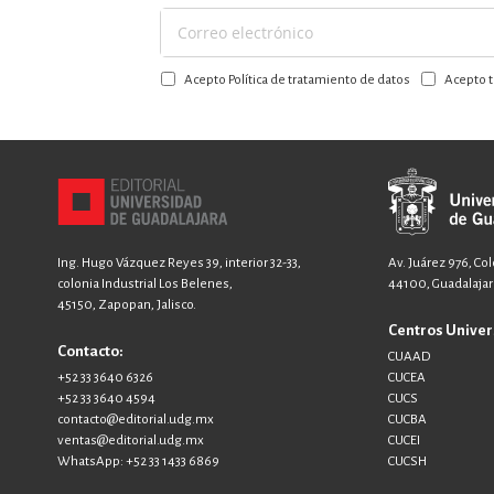
Suscríbase
a
Acepto Política de tratamiento de datos
Acepto t
nuestro
boletín:
Ing. Hugo Vázquez Reyes 39, interior 32-33,
Av. Juárez 976, Co
colonia Industrial Los Belenes,
44100, Guadalajara
45150, Zapopan, Jalisco.
Centros Univer
Contacto:
CUAAD
+52 33 3640 6326
CUCEA
+52 33 3640 4594
CUCS
contacto@editorial.udg.mx
CUCBA
ventas@editorial.udg.mx
CUCEI
WhatsApp: +52 33 1433 6869
CUCSH