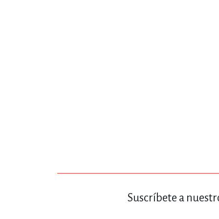
MATEMÁTICAS Y CI
NOVELA GRÁF
SALUD,
TECN
Suscríbete a nuestr