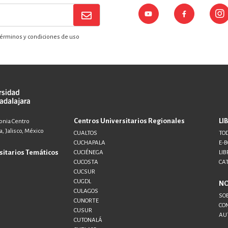
érminos y condiciones de uso
Centros Universitarios Regionales
LI
lonia Centro
, Jalisco, México
CUALTOS
TOD
CUCHAPALA
E-
sitarios Temáticos
CUCIÉNEGA
LIB
CUCOSTA
CA
CUCSUR
CUGDL
N
CULAGOS
SO
CUNORTE
CO
CUSUR
AU
CUTONALÁ