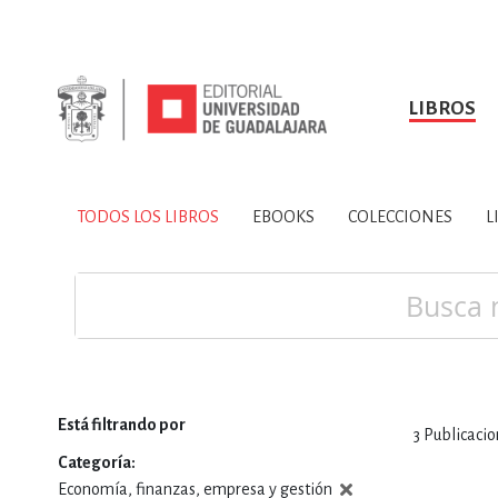
LIBROS
SOBRE NOSOTROS
TODOS LOS LIBROS
HISTORIA
EBOOKS
VINCULA
LIBRO
ARTES
BIO
TODOS LOS LIBROS
EBOOKS
COLECCIONES
L
CIENCIAS DE LA TI
Buscar
Está filtrando por
3
Publicacio
CONSULTA, IN
Categoría
Economía, finanzas, empresa y gestión