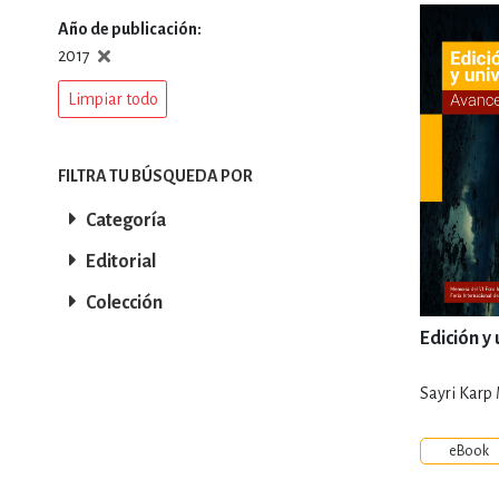
Año de publicación
DEPORTES Y ACT
2017
Limpiar todo
ECONO
FILTRA TU BÚSQUEDA POR
Categoría
ESTILOS DE VIDA
Editorial
Colección
FILOSOFÍA
Edición y
Sayri Karp 
INFANTILES, JUVE
eBook