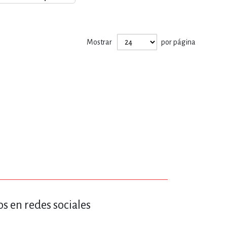
ERÍA, VETERINARIA
Mostrar
por página
JOS ANIMADOS
ERSONAL
S
LTURA
s en redes sociales