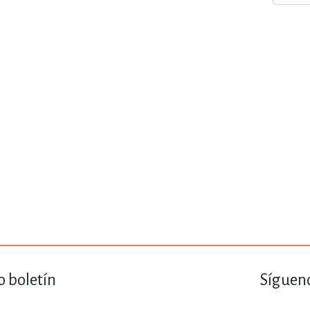
ENCIAS
MEDICINA, ENFERM
ICA, LIBROS DE CÓMICS, DIBU
 RELACIONES Y DESARROLLO P
SOCIEDAD Y CIENCIAS SOCIALE
OLOGÍA, INGENIERÍA, AGRICU
o boletín
Sígueno