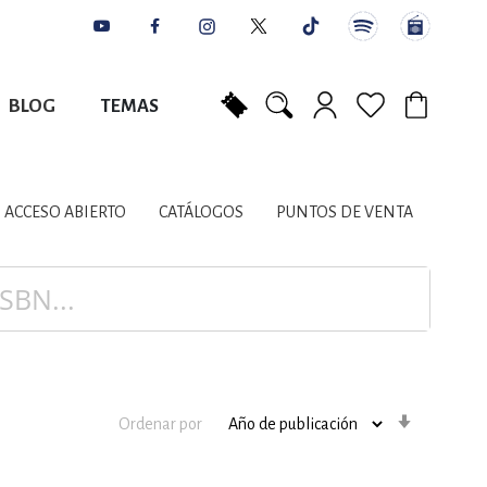
BLOG
TEMAS
Mi carrito
NES
AUTORES
CATÁLOGOS
COLABORADORES
PUNTOS DE VENTA
CONTACTO
IOS LITERARIOS
ACCESO ABIERTO
CATÁLOGOS
PUNTOS DE VENTA
NTE, PLANIFICACIÓN
A
Orden
Ordenar por
ascenden
DISCIPLINARES