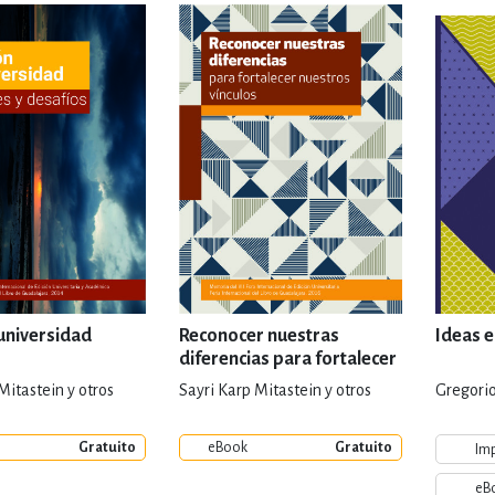
IVIDADES DE OCIO AL AIRE LIB
MÍA, FINANZAS, EMPRESA Y G
, AFICIONES Y OCIO
FICCIÓN
 Y RELIGIÓN
HISTORIA Y A
 universidad
Reconocer nuestras
Ideas 
diferencias para fortalecer
nuestros vínculos
Mitastein y otros
Sayri Karp Mitastein y otros
Gregorio
NILES Y DIDÁCTICOS
LENGUA
Gratuito
eBook
Gratuito
Im
eB