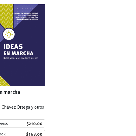
RE
DERECHO
ESTIÓN
 Y TEMAS AFINES
RQUEOLOGÍA
en marcha
 Chávez Ortega y otros
JE Y LINGÜÍSTICA
$210.00
preso
$168.00
ook