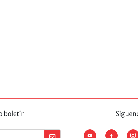
ENCIAS
MEDICINA, ENFERM
ICA, LIBROS DE CÓMICS, DIBU
 RELACIONES Y DESARROLLO P
SOCIEDAD Y CIENCIAS SOCIALE
OLOGÍA, INGENIERÍA, AGRICU
o boletín
Sígueno