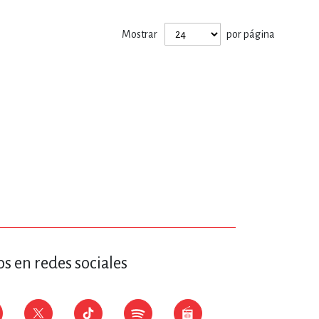
ERÍA, VETERINARIA
Mostrar
por página
JOS ANIMADOS
ERSONAL
S
LTURA
s en redes sociales