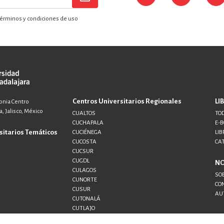
érminos y condiciones de uso
Centros Universitarios Regionales
LI
lonia Centro
, Jalisco, México
CUALTOS
TOD
CUCHAPALA
E-
sitarios Temáticos
CUCIÉNEGA
LIB
CUCOSTA
CA
CUCSUR
CUGDL
N
CULAGOS
SO
CUNORTE
CO
CUSUR
AU
CUTONALÁ
CUTLAJO
CUTLAQUE