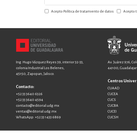
a
Acepto Política de tratamiento de datos
Acepto t
nuestro
boletín:
Ing. Hugo Vázquez Reyes 39, interior 32-33,
Av. Juárez 976, Co
colonia Industrial Los Belenes,
44100, Guadalajara
45150, Zapopan, Jalisco.
Centros Univer
Contacto:
CUAAD
+52 33 3640 6326
CUCEA
+52 33 3640 4594
CUCS
contacto@editorial.udg.mx
CUCBA
ventas@editorial.udg.mx
CUCEI
WhatsApp: +52 33 1433 6869
CUCSH