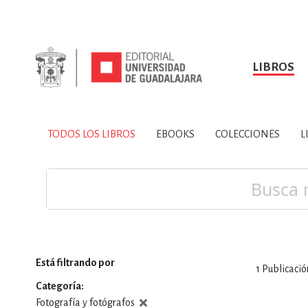
LIBROS
SOBRE NOSOTROS
TODOS LOS LIBROS
HISTORIA
EBOOKS
VINCULA
LIBRO
ARTES
BIO
TODOS LOS LIBROS
EBOOKS
COLECCIONES
L
CIENCIAS DE LA TI
Buscar
Está filtrando por
1
Publicació
CONSULTA, IN
Categoría
Fotografía y fotógrafos