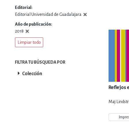
Editorial
DEPORTES Y ACT
Editorial Universidad de Guadalajara
Año de publicación
2018
ECONO
Limpiar todo
ESTILOS DE VIDA
FILTRA TU BÚSQUEDA POR
Colección
FILOSOFÍA
Reflejos
Maj Lindst
INFANTILES, JUVE
Impre