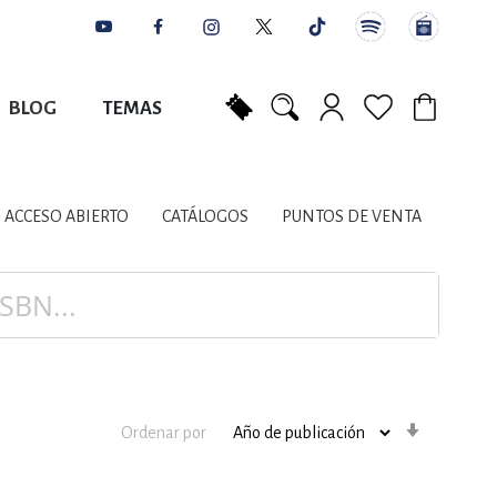
BLOG
TEMAS
Mi carrito
NES
AUTORES
CATÁLOGOS
COLABORADORES
PUNTOS DE VENTA
CONTACTO
IOS LITERARIOS
ACCESO ABIERTO
CATÁLOGOS
PUNTOS DE VENTA
NTE, PLANIFICACIÓN
A
Orden
Ordenar por
ascenden
DISCIPLINARES