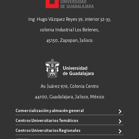
Ing. Hugo Vázquez Reyes 39, interior 32-33,
colonia Industrial Los Belenes,
45150, Zapopan, Jalisco.
Av. Juárez 976, Colonia Centro
44100, Guadalajara, Jalisco, México
Comercialización y almacén general
Centros Universitarios Temáticos
+52 33 3640 6326
+52 33 3640 4595
Centros Universitarios Regionales
CUAAD
contacto@editorial.udg.mx