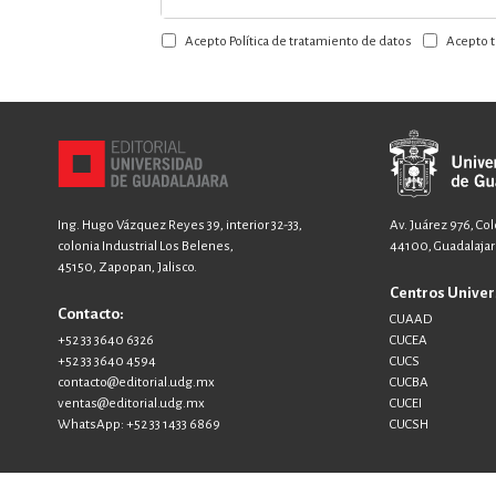
a
Acepto Política de tratamiento de datos
Acepto t
nuestro
boletín:
Ing. Hugo Vázquez Reyes 39, interior 32-33,
Av. Juárez 976, Co
colonia Industrial Los Belenes,
44100, Guadalajara
45150, Zapopan, Jalisco.
Centros Univer
Contacto:
CUAAD
+52 33 3640 6326
CUCEA
+52 33 3640 4594
CUCS
contacto@editorial.udg.mx
CUCBA
ventas@editorial.udg.mx
CUCEI
WhatsApp: +52 33 1433 6869
CUCSH