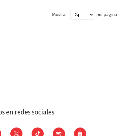
ERÍA, VETERINARIA
Mostrar
por página
JOS ANIMADOS
ERSONAL
S
LTURA
s en redes sociales