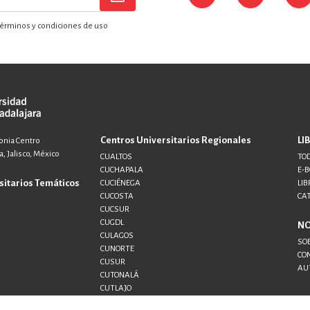
érminos y condiciones de uso
Centros Universitarios Regionales
LI
lonia Centro
, Jalisco, México
CUALTOS
TOD
CUCHAPALA
E-
sitarios Temáticos
CUCIÉNEGA
LIB
CUCOSTA
CA
CUCSUR
CUGDL
N
CULAGOS
SO
CUNORTE
CO
CUSUR
AU
CUTONALÁ
CUTLAJO
CUTLAQUE