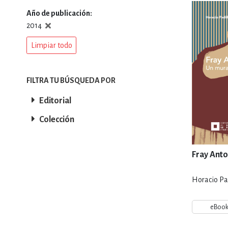
Año de publicación
DEPORTES Y ACT
2014
Limpiar todo
ECONO
FILTRA TU BÚSQUEDA POR
Editorial
ESTILOS DE VIDA
Colección
FILOSOFÍA
Fray Anto
Horacio Pa
INFANTILES, JUVE
eBoo