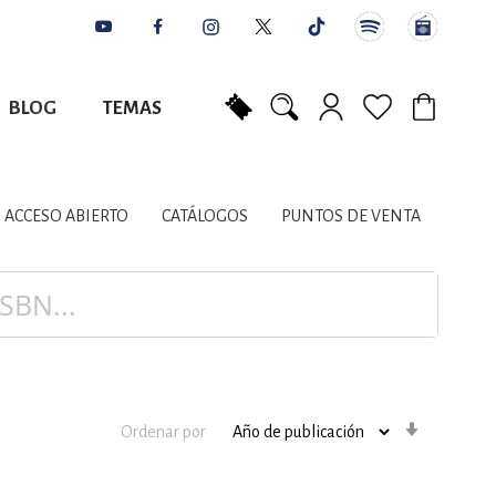
BLOG
TEMAS
Mi carrito
NES
AUTORES
CATÁLOGOS
COLABORADORES
PUNTOS DE VENTA
CONTACTO
IOS LITERARIOS
ACCESO ABIERTO
CATÁLOGOS
PUNTOS DE VENTA
NTE, PLANIFICACIÓN
A
Orden
Ordenar por
ascenden
DISCIPLINARES