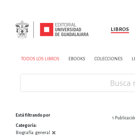
LIBROS
SOBRE NOSOTROS
TODOS LOS LIBROS
HISTORIA
EBOOKS
VINCULA
LIBRO
ARTES
BIO
TODOS LOS LIBROS
EBOOKS
COLECCIONES
L
CIENCIAS DE LA TI
Buscar
Está filtrando por
1
Publicació
CONSULTA, IN
Categoría
Biografía: general