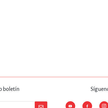
ENCIAS
MEDICINA, ENFERM
ICA, LIBROS DE CÓMICS, DIBU
 RELACIONES Y DESARROLLO P
SOCIEDAD Y CIENCIAS SOCIALE
OLOGÍA, INGENIERÍA, AGRICU
o boletín
Sígueno