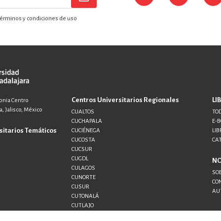
érminos y condiciones de uso
Centros Universitarios Regionales
LI
lonia Centro
, Jalisco, México
CUALTOS
TOD
CUCHAPALA
E-
sitarios Temáticos
CUCIÉNEGA
LIB
CUCOSTA
CA
CUCSUR
CUGDL
N
CULAGOS
SO
CUNORTE
CO
CUSUR
AU
CUTONALÁ
CUTLAJO
CUTLAQUE