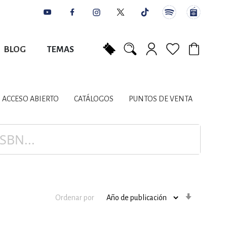
BLOG
TEMAS
Mi carrito
NES
AUTORES
CATÁLOGOS
COLABORADORES
PUNTOS DE VENTA
CONTACTO
IOS LITERARIOS
ACCESO ABIERTO
CATÁLOGOS
PUNTOS DE VENTA
NTE, PLANIFICACIÓN
A
Orden
Ordenar por
ascenden
DISCIPLINARES