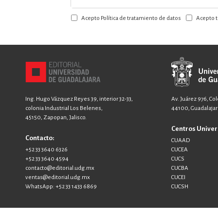
a
Acepto Política de tratamiento de datos
Acepto t
nuestro
boletín:
Ing. Hugo Vázquez Reyes 39, interior 32-33,
Av. Juárez 976, Co
colonia Industrial Los Belenes,
44100, Guadalajara
45150, Zapopan, Jalisco.
Centros Univer
Contacto:
CUAAD
+52 33 3640 6326
CUCEA
+52 33 3640 4594
CUCS
contacto@editorial.udg.mx
CUCBA
ventas@editorial.udg.mx
CUCEI
WhatsApp: +52 33 1433 6869
CUCSH