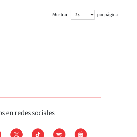
ERÍA, VETERINARIA
Mostrar
por página
JOS ANIMADOS
ERSONAL
S
LTURA
s en redes sociales