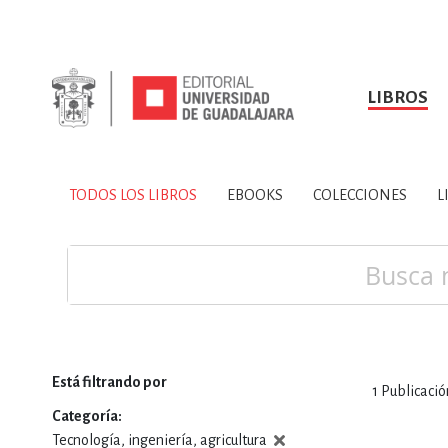
LIBROS
SOBRE NOSOTROS
TODOS LOS LIBROS
HISTORIA
EBOOKS
VINCULA
LIBRO
ARTES
BIO
TODOS LOS LIBROS
EBOOKS
COLECCIONES
L
CIENCIAS DE LA TI
Buscar
Está filtrando por
1
Publicació
CONSULTA, IN
Categoría
Tecnología, ingeniería, agricultura