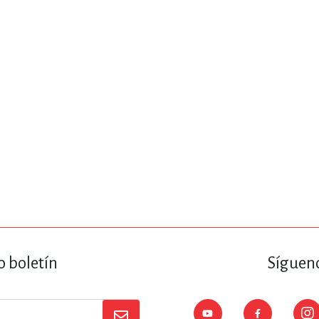
ENCIAS
MEDICINA, ENFERM
ICA, LIBROS DE CÓMICS, DIBU
 RELACIONES Y DESARROLLO P
SOCIEDAD Y CIENCIAS SOCIALE
OLOGÍA, INGENIERÍA, AGRICU
o boletín
Sígueno