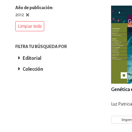
Año de publicación
DEPORTES Y ACT
2012
Limpiar todo
ECONO
FILTRA TU BÚSQUEDA POR
Editorial
ESTILOS DE VIDA
Colección
FILOSOFÍA
Genética 
Luz Patricia
INFANTILES, JUVE
Impre