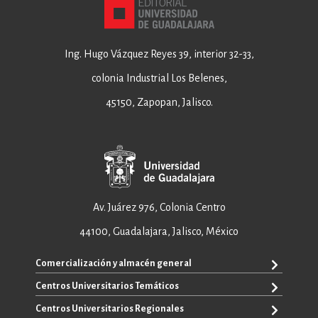
Ing. Hugo Vázquez Reyes 39, interior 32-33,
colonia Industrial Los Belenes,
45150, Zapopan, Jalisco.
Av. Juárez 976, Colonia Centro
44100, Guadalajara, Jalisco, México
Comercialización y almacén general
Centros Universitarios Temáticos
+52 33 3640 6326
+52 33 3640 4595
Centros Universitarios Regionales
CUAAD